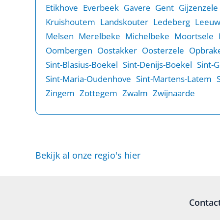
Etikhove
Everbeek
Gent
Gijzenzele
Gavere
Kruishoutem
Landskouter
Ledeberg
Leeu
Melsen
Merelbeke
Michelbeke
Moortsele
Oombergen
Oostakker
Oosterzele
Opbrake
Sint-Blasius-Boekel
Sint-Denijs-Boekel
Sint-
Sint-Maria-Oudenhove
Sint-Martens-Latem
Zingem
Zottegem
Zwalm
Zwijnaarde
Bekijk al onze regio's hier
Contac