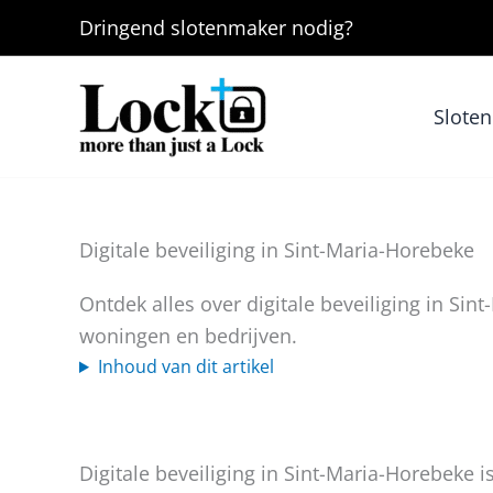
Ga
Dringend
slotenmaker
nodig?
naar
de
inhoud
Slote
Digitale beveiliging in Sint-Maria-Horebeke
Ontdek alles over digitale beveiliging in Si
woningen en bedrijven.
Inhoud van dit artikel
Digitale beveiliging in Sint-Maria-Horebeke