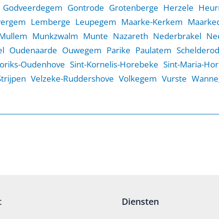
Godveerdegem
Gontrode
Grotenberge
Herzele
Heur
wergem
Lemberge
Leupegem
Maarke-Kerkem
Maarked
Mullem
Munkzwalm
Munte
Nazareth
Nederbrakel
Ne
l
Oudenaarde
Ouwegem
Parike
Paulatem
Scheldero
Goriks-Oudenhove
Sint-Kornelis-Horebeke
Sint-Maria-Ho
Strijpen
Velzeke-Ruddershove
Volkegem
Vurste
Wanne
t
Diensten