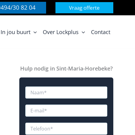
0494/30 82 04
Vraag offerte
In jou buurt
Over Lockplus
Contact
Hulp nodig in Sint-Maria-Horebeke?
W
N
a
a
a
a
r
m
E
o
*
-
v
m
e
a
T
r
i
e
R