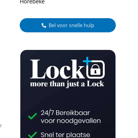
Horebeke
Bel voor snelle hulp
.
r