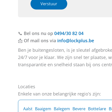
E
h
i
Verstuur
-
e
e
m
b
o
a
t
f
i
u
b
l
v
e
T
📞
Bel ons nu op
r
r
0494/30 82 04
e
a
i
📩
Of mail ons via
info@lockplus.be
l
g
c
e
e
h
Ben je buitengesloten, is je sleutel afgebr
f
n
t
o
24/7 voor je klaar. We zijn snel ter plaatse
?
o
transparantie en snelheid staan bij ons centr
n
*
Locaties
Enkele van onze belangrijke regio’s zijn:
B
Bottelare
Aalst
Baaigem
Balegem
Bevere