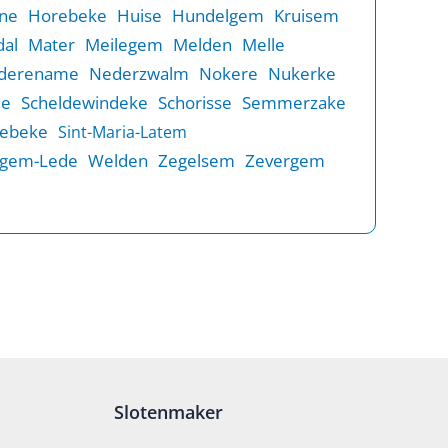
ne
Horebeke
Huise
Hundelgem
Kruisem
al
Mater
Meilegem
Melden
Melle
derename
Nederzwalm
Nokere
Nukerke
de
Scheldewindeke
Schorisse
Semmerzake
rebeke
Sint-Maria-Latem
gem-Lede
Welden
Zegelsem
Zevergem
Slotenmaker