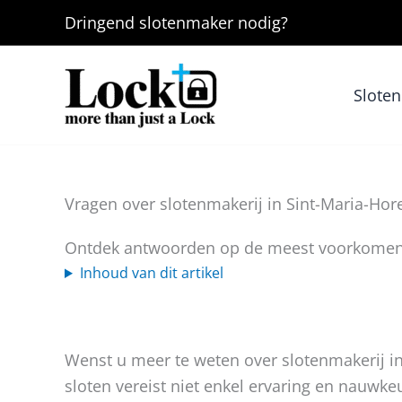
Ga
Dringend
slotenmaker
nodig?
naar
de
inhoud
Slote
Vragen over slotenmakerij in Sint-Maria-Ho
Ontdek antwoorden op de meest voorkomende
Inhoud van dit artikel
Wenst u meer te weten over slotenmakerij i
sloten vereist niet enkel ervaring en nauwke