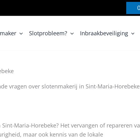
nmaker
Slotprobleem?
Inbraakbeveiliging
rebeke
 vragen over slotenmakerij in Sint-Maria-Horebeke
n Sint-Maria-Horebeke? Het vervangen of repareren v
urigheid, maar ook kennis van de lokale