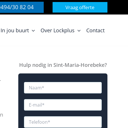
0494/30 82 04
Vraag offerte
In jou buurt
Over Lockplus
Contact
Hulp nodig in Sint-Maria-Horebeke?
.
N
a
a
m
E
*
-
m
an
a
T
i
e