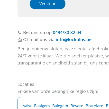
h
i
Verstuur
e
e
b
o
t
f
u
b
v
e
📞
Bel ons nu op
r
r
0494/30 82 04
a
i
📩
Of mail ons via
info@lockplus.be
g
c
e
h
Ben je buitengesloten, is je sleutel afgebr
n
t
24/7 voor je klaar. We zijn snel ter plaatse
?
transparantie en snelheid staan bij ons centr
Locaties
Enkele van onze belangrijke regio’s zijn:
B
Bottelare
Aalst
Baaigem
Balegem
Bevere