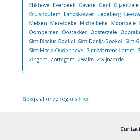
Etikhove
Everbeek
Gent
Gijzenzele
Gavere
Kruishoutem
Landskouter
Ledeberg
Leeu
Melsen
Merelbeke
Michelbeke
Moortsele
Oombergen
Oostakker
Oosterzele
Opbrake
Sint-Blasius-Boekel
Sint-Denijs-Boekel
Sint-
Sint-Maria-Oudenhove
Sint-Martens-Latem
Zingem
Zottegem
Zwalm
Zwijnaarde
Bekijk al onze regio's hier
Contac