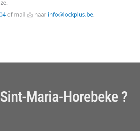
ze.
04
of mail 📩 naar
info@lockplus.be
.
 Sint-Maria-Horebeke ?