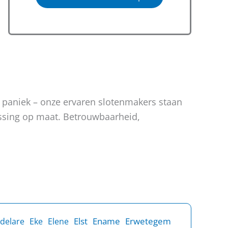
n paniek – onze ervaren slotenmakers staan
lossing op maat. Betrouwbaarheid,
Elst
Ename
Erwetegem
delare
Eke
Elene