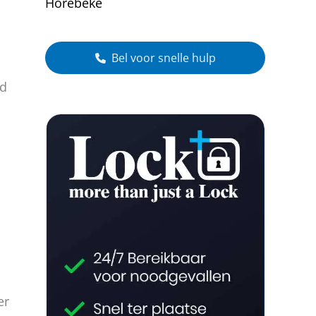
Horebeke
Bel voor snelle hulp
gd
er