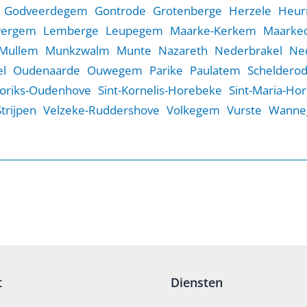
Godveerdegem
Gontrode
Grotenberge
Herzele
Heur
wergem
Lemberge
Leupegem
Maarke-Kerkem
Maarked
Mullem
Munkzwalm
Munte
Nazareth
Nederbrakel
Ne
l
Oudenaarde
Ouwegem
Parike
Paulatem
Scheldero
Goriks-Oudenhove
Sint-Kornelis-Horebeke
Sint-Maria-Ho
Strijpen
Velzeke-Ruddershove
Volkegem
Vurste
Wanne
t
Diensten