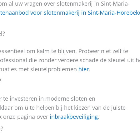
om al uw vragen over slotenmakerij in Sint-Maria-
tenaanbod voor slotenmakerij in Sint-Maria-Horebek
l?
essentieel om kalm te blijven. Probeer niet zelf te
fessional die zonder verdere schade de sleutel uit h
situaties met sleutelproblemen
hier
.
?
r te investeren in moderne sloten en
laar om u te helpen bij het kiezen van de juiste
ek onze pagina over
inbraakbeveiliging
.
e?