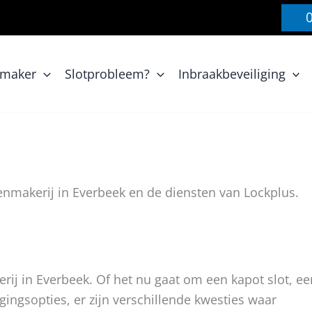
nmaker
Slotprobleem?
Inbraakbeveiliging
enmakerij in Everbeek en de diensten van Lockplus.
ij in Everbeek. Of het nu gaat om een kapot slot, ee
igingsopties, er zijn verschillende kwesties waar