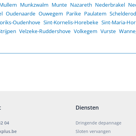
Mullem
Munkzwalm
Munte
Nazareth
Nederbrakel
Ne
l
Oudenaarde
Ouwegem
Parike
Paulatem
Scheldero
Goriks-Oudenhove
Sint-Kornelis-Horebeke
Sint-Maria-Ho
Strijpen
Velzeke-Ruddershove
Volkegem
Vurste
Wanne
t
Diensten
82 04
Dringende depannage
kplus.be
Sloten vervangen