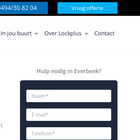
0494/30 82 04
Vraag offerte
In jou buurt
Over Lockplus
Contact
Hulp nodig in Everbeek?
N
a
a
m
E
*
-
m
n
b
a
T
e
i
e
r