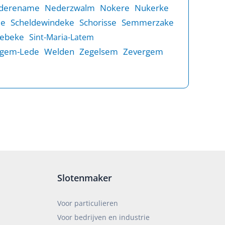
derename
Nederzwalm
Nokere
Nukerke
de
Scheldewindeke
Schorisse
Semmerzake
rebeke
Sint-Maria-Latem
gem-Lede
Welden
Zegelsem
Zevergem
Slotenmaker
Voor particulieren
Voor bedrijven en industrie