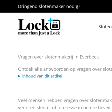
Ga
Dringend
slotenmaker
nodig?
naar
de
inhoud
Slote
Vragen over slotenmakerij in Everbeek
Ontdek alle antwoorden op vragen over slot
Inhoud van dit artikel
Veel mensen hebben vragen over slotenmaker
verloren sleutel of interesse in betere beveil