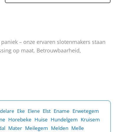
n paniek – onze ervaren slotenmakers staan
lossing op maat. Betrouwbaarheid,
Elst
Ename
Erwetegem
delare
Eke
Elene
ne
Horebeke
Huise
Hundelgem
Kruisem
al
Mater
Meilegem
Melden
Melle