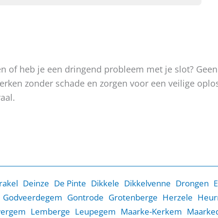
oken of heb je een dringend probleem met je slot? Gee
, werken zonder schade en zorgen voor een veilige op
aal.
rakel
Deinze
De Pinte
Dikkele
Dikkelvenne
Drongen
E
Godveerdegem
Gontrode
Grotenberge
Herzele
Heur
wergem
Lemberge
Leupegem
Maarke-Kerkem
Maarked