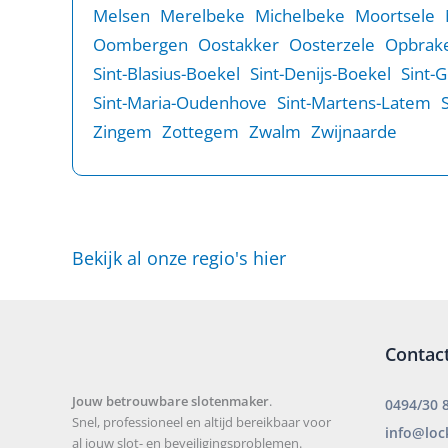
Melsen
Merelbeke
Michelbeke
Moortsele
Oombergen
Oostakker
Oosterzele
Opbrake
Sint-Blasius-Boekel
Sint-Denijs-Boekel
Sint-
Sint-Maria-Oudenhove
Sint-Martens-Latem
Zingem
Zottegem
Zwalm
Zwijnaarde
Bekijk al onze regio's hier
Contac
Jouw betrouwbare slotenmaker
.
0494/30 
Snel, professioneel en altijd bereikbaar voor
info@loc
al jouw slot- en beveiligingsproblemen.