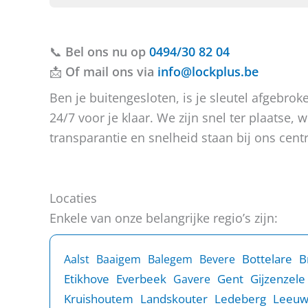
b
t
f
e
u
b
r
v
e
i
📞
Bel ons nu op
r
r
0494/30 82 04
c
a
i
📩
Of mail ons via
info@lockplus.be
h
g
c
t
e
h
Ben je buitengesloten, is je sleutel afgebr
n
t
24/7 voor je klaar. We zijn snel ter plaatse
?
transparantie en snelheid staan bij ons centr
Locaties
Enkele van onze belangrijke regio’s zijn:
B
Bottelare
Aalst
Baaigem
Balegem
Bevere
Etikhove
Everbeek
Gent
Gijzenzele
Gavere
Kruishoutem
Landskouter
Ledeberg
Leeu