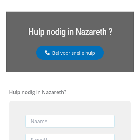
Hulp nodig in Nazareth ?
Bel voor snelle hulp
Hulp nodig in Nazareth?
N
a
a
m
E