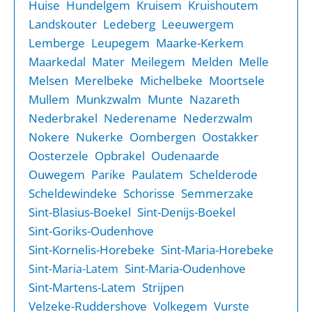
Huise
Hundelgem
Kruisem
Kruishoutem
Landskouter
Ledeberg
Leeuwergem
Lemberge
Leupegem
Maarke-Kerkem
Maarkedal
Mater
Meilegem
Melden
Melle
Melsen
Merelbeke
Michelbeke
Moortsele
Mullem
Munkzwalm
Munte
Nazareth
Nederbrakel
Nederename
Nederzwalm
Nokere
Nukerke
Oombergen
Oostakker
Oosterzele
Opbrakel
Oudenaarde
Ouwegem
Parike
Paulatem
Schelderode
Scheldewindeke
Schorisse
Semmerzake
Sint-Blasius-Boekel
Sint-Denijs-Boekel
Sint-Goriks-Oudenhove
Sint-Kornelis-Horebeke
Sint-Maria-Horebeke
Sint-Maria-Oudenhove
Sint-Maria-Latem
Sint-Martens-Latem
Strijpen
Velzeke-Ruddershove
Volkegem
Vurste