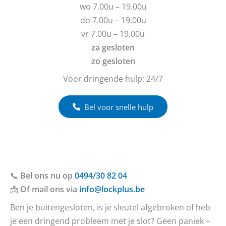
e
h
wo 7.00u – 19.00u
n
t
do 7.00u – 19.00u
?
vr 7.00u – 19.00u
za gesloten
zo gesloten
Voor dringende hulp: 24/7
Bel voor snelle hulp
📞
Bel ons nu op
0494/30 82 04
📩
Of mail ons via
info@lockplus.be
Ben je buitengesloten, is je sleutel afgebroken of heb
je een dringend probleem met je slot? Geen paniek –