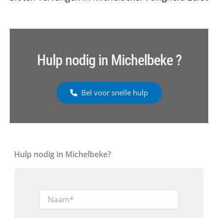
Hulp nodig in Michelbeke ?
Bel voor snelle hulp
Hulp nodig in Michelbeke?
N
a
a