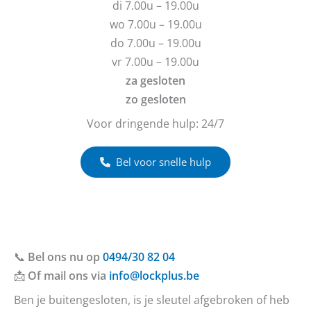
g
c
di 7.00u – 19.00u
e
h
wo 7.00u – 19.00u
n
t
do 7.00u – 19.00u
?
vr 7.00u – 19.00u
za gesloten
zo gesloten
Voor dringende hulp: 24/7
Bel voor snelle hulp
📞
Bel ons nu op
0494/30 82 04
📩
Of mail ons via
info@lockplus.be
Ben je buitengesloten, is je sleutel afgebroken of heb