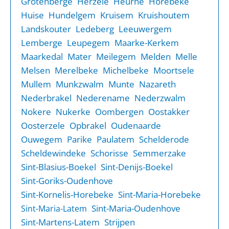
Grotenberge
Herzele
Heurne
Horebeke
Huise
Hundelgem
Kruisem
Kruishoutem
Landskouter
Ledeberg
Leeuwergem
Lemberge
Leupegem
Maarke-Kerkem
Maarkedal
Mater
Meilegem
Melden
Melle
Melsen
Merelbeke
Michelbeke
Moortsele
Mullem
Munkzwalm
Munte
Nazareth
Nederbrakel
Nederename
Nederzwalm
Nokere
Nukerke
Oombergen
Oostakker
Oosterzele
Opbrakel
Oudenaarde
Ouwegem
Parike
Paulatem
Schelderode
Scheldewindeke
Schorisse
Semmerzake
Sint-Blasius-Boekel
Sint-Denijs-Boekel
Sint-Goriks-Oudenhove
Sint-Kornelis-Horebeke
Sint-Maria-Horebeke
Sint-Maria-Oudenhove
Sint-Maria-Latem
Sint-Martens-Latem
Strijpen