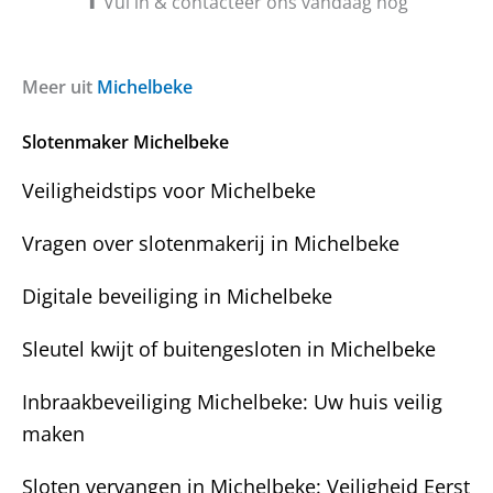
⬆ Vul in & contacteer ons vandaag nog
v
e
r
r
a
i
g
c
Meer uit
Michelbeke
e
h
n
t
Slotenmaker Michelbeke
?
Veiligheidstips voor Michelbeke
Vragen over slotenmakerij in Michelbeke
Digitale beveiliging in Michelbeke
Sleutel kwijt of buitengesloten in Michelbeke
Inbraakbeveiliging Michelbeke: Uw huis veilig
maken
Sloten vervangen in Michelbeke: Veiligheid Eerst