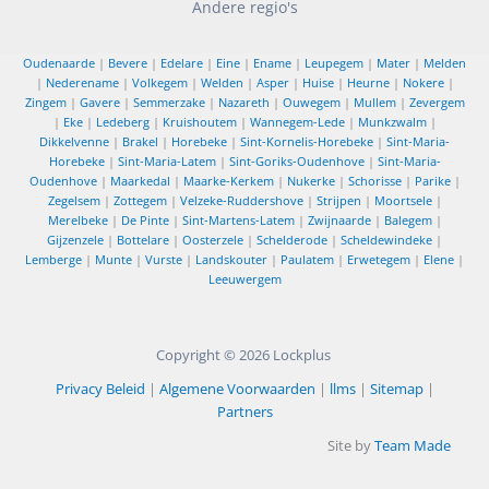
Andere regio's
Oudenaarde
|
Bevere
|
Edelare
|
Eine
|
Ename
|
Leupegem
|
Mater
|
Melden
|
Nederename
|
Volkegem
|
Welden
|
Asper
|
Huise
|
Heurne
|
Nokere
|
Zingem
|
Gavere
|
Semmerzake
|
Nazareth
|
Ouwegem
|
Mullem
|
Zevergem
|
Eke
|
Ledeberg
|
Kruishoutem
|
Wannegem-Lede
|
Munkzwalm
|
Dikkelvenne
|
Brakel
|
Horebeke
|
Sint-Kornelis-Horebeke
|
Sint-Maria-
Horebeke
|
Sint-Maria-Latem
|
Sint-Goriks-Oudenhove
|
Sint-Maria-
Oudenhove
|
Maarkedal
|
Maarke-Kerkem
|
Nukerke
|
Schorisse
|
Parike
|
Zegelsem
|
Zottegem
|
Velzeke-Ruddershove
|
Strijpen
|
Moortsele
|
Merelbeke
|
De Pinte
|
Sint-Martens-Latem
|
Zwijnaarde
|
Balegem
|
Gijzenzele
|
Bottelare
|
Oosterzele
|
Schelderode
|
Scheldewindeke
|
Lemberge
|
Munte
|
Vurste
|
Landskouter
|
Paulatem
|
Erwetegem
|
Elene
|
Leeuwergem
Copyright © 2026
Lockplus
Privacy Beleid
|
Algemene Voorwaarden
|
llms
|
Sitemap
|
Partners
Site by
Team Made