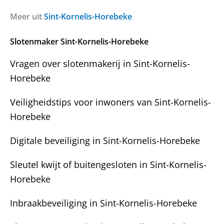
a
i
?
g
c
Meer uit
Sint-Kornelis-Horebeke
E
e
h
-
n
t
m
Slotenmaker Sint-Kornelis-Horebeke
?
a
i
Vragen over slotenmakerij in Sint-Kornelis-
l
Horebeke
Veiligheidstips voor inwoners van Sint-Kornelis-
Horebeke
Digitale beveiliging in Sint-Kornelis-Horebeke
Sleutel kwijt of buitengesloten in Sint-Kornelis-
Horebeke
Inbraakbeveiliging in Sint-Kornelis-Horebeke