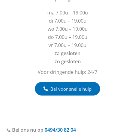
v
e
r
r
ma 7.00u – 19.00u
a
i
g
c
di 7.00u – 19.00u
e
h
wo 7.00u – 19.00u
n
t
do 7.00u – 19.00u
?
vr 7.00u – 19.00u
za gesloten
zo gesloten
Voor dringende hulp: 24/7
Bel voor snelle hulp
📞
Bel ons nu op
0494/30 82 04