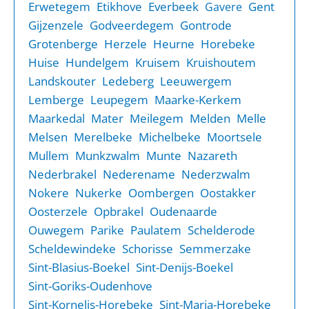
Erwetegem
Etikhove
Everbeek
Gent
Gavere
Gijzenzele
Godveerdegem
Gontrode
Grotenberge
Herzele
Heurne
Horebeke
Huise
Hundelgem
Kruisem
Kruishoutem
Landskouter
Ledeberg
Leeuwergem
Lemberge
Leupegem
Maarke-Kerkem
Maarkedal
Mater
Meilegem
Melden
Melle
Melsen
Merelbeke
Michelbeke
Moortsele
Mullem
Munkzwalm
Munte
Nazareth
Nederbrakel
Nederename
Nederzwalm
Nokere
Nukerke
Oombergen
Oostakker
Oosterzele
Opbrakel
Oudenaarde
Ouwegem
Parike
Paulatem
Schelderode
Scheldewindeke
Schorisse
Semmerzake
Sint-Blasius-Boekel
Sint-Denijs-Boekel
Sint-Goriks-Oudenhove
Sint-Kornelis-Horebeke
Sint-Maria-Horebeke