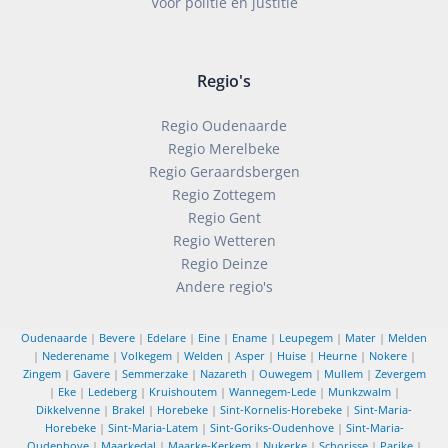
Voor politie en justitie
Regio's
Regio Oudenaarde
Regio Merelbeke
Regio Geraardsbergen
Regio Zottegem
Regio Gent
Regio Wetteren
Regio Deinze
Andere regio's
Oudenaarde
|
Bevere
|
Edelare
|
Eine
|
Ename
|
Leupegem
|
Mater
|
Melden
|
Nederename
|
Volkegem
|
Welden
|
Asper
|
Huise
|
Heurne
|
Nokere
|
Zingem
|
Gavere
|
Semmerzake
|
Nazareth
|
Ouwegem
|
Mullem
|
Zevergem
|
Eke
|
Ledeberg
|
Kruishoutem
|
Wannegem-Lede
|
Munkzwalm
|
Dikkelvenne
|
Brakel
|
Horebeke
|
Sint-Kornelis-Horebeke
|
Sint-Maria-
Horebeke
|
Sint-Maria-Latem
|
Sint-Goriks-Oudenhove
|
Sint-Maria-
Oudenhove
|
Maarkedal
|
Maarke-Kerkem
|
Nukerke
|
Schorisse
|
Parike
|