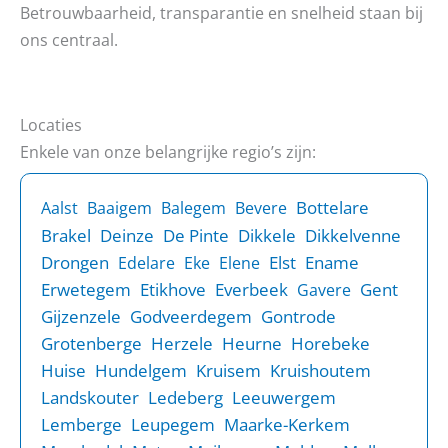
Betrouwbaarheid, transparantie en snelheid staan bij
ons centraal.
Locaties
Enkele van onze belangrijke regio’s zijn:
Bottelare
Aalst
Baaigem
Balegem
Bevere
Brakel
Deinze
De Pinte
Dikkele
Dikkelvenne
Drongen
Elst
Ename
Edelare
Eke
Elene
Erwetegem
Etikhove
Everbeek
Gent
Gavere
Gijzenzele
Godveerdegem
Gontrode
Grotenberge
Herzele
Heurne
Horebeke
Huise
Hundelgem
Kruisem
Kruishoutem
Landskouter
Ledeberg
Leeuwergem
Lemberge
Leupegem
Maarke-Kerkem