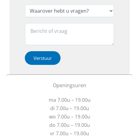
l
l
a
*
e
W
a
f
a
m
o
a
o
r
R
n
o
e
*
v
a
*
e
c
r
t
h
i
Verstuur
e
e
b
o
t
f
u
b
Openingsuren
v
e
r
r
ma 7.00u – 19.00u
a
i
g
c
di 7.00u – 19.00u
e
h
wo 7.00u – 19.00u
n
t
do 7.00u – 19.00u
?
vr 7.00u – 19.00u