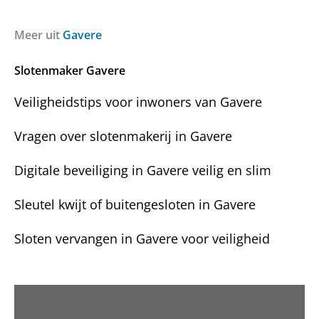
r
r
l
a
i
g
c
Meer uit
Gavere
e
h
n
t
Slotenmaker Gavere
?
Veiligheidstips voor inwoners van Gavere
Vragen over slotenmakerij in Gavere
Digitale beveiliging in Gavere veilig en slim
Sleutel kwijt of buitengesloten in Gavere
Sloten vervangen in Gavere voor veiligheid