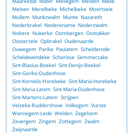
Maarkedal
Mater
Meilegem
Melden
Melle
Melsen
Merelbeke
Michelbeke
Moortsele
Mullem
Munkzwalm
Munte
Nazareth
Nederbrakel
Nederename
Nederzwalm
Nokere
Nukerke
Oombergen
Oostakker
Oosterzele
Opbrakel
Oudenaarde
Ouwegem
Parike
Paulatem
Schelderode
Scheldewindeke
Schorisse
Semmerzake
Sint-Blasius-Boekel
Sint-Denijs-Boekel
Sint-Goriks-Oudenhove
Sint-Kornelis-Horebeke
Sint-Maria-Horebeke
Sint-Maria-Oudenhove
Sint-Maria-Latem
Sint-Martens-Latem
Strijpen
Velzeke-Ruddershove
Volkegem
Vurste
Wannegem-Lede
Welden
Zegelsem
Zevergem
Zingem
Zottegem
Zwalm
Zwijnaarde