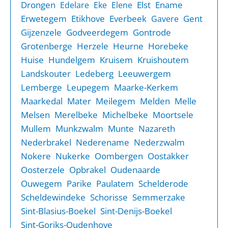
Drongen
Elst
Ename
Edelare
Eke
Elene
Erwetegem
Etikhove
Everbeek
Gent
Gavere
Gijzenzele
Godveerdegem
Gontrode
Grotenberge
Herzele
Heurne
Horebeke
Huise
Hundelgem
Kruisem
Kruishoutem
Landskouter
Ledeberg
Leeuwergem
Lemberge
Leupegem
Maarke-Kerkem
Maarkedal
Mater
Meilegem
Melden
Melle
Melsen
Merelbeke
Michelbeke
Moortsele
Mullem
Munkzwalm
Munte
Nazareth
Nederbrakel
Nederename
Nederzwalm
Nokere
Nukerke
Oombergen
Oostakker
Oosterzele
Opbrakel
Oudenaarde
Ouwegem
Parike
Paulatem
Schelderode
Scheldewindeke
Schorisse
Semmerzake
Sint-Blasius-Boekel
Sint-Denijs-Boekel
Sint-Goriks-Oudenhove