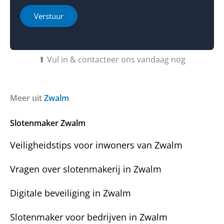
r
t
W
h
i
Verstuur
a
e
e
a
b
o
r
t
f
o
u
b
⬆ Vul in & contacteer ons vandaag nog
v
v
e
e
r
r
r
a
i
g
c
Meer uit
Zwalm
e
h
n
t
Slotenmaker Zwalm
?
Veiligheidstips voor inwoners van Zwalm
Vragen over slotenmakerij in Zwalm
Digitale beveiliging in Zwalm
Slotenmaker voor bedrijven in Zwalm