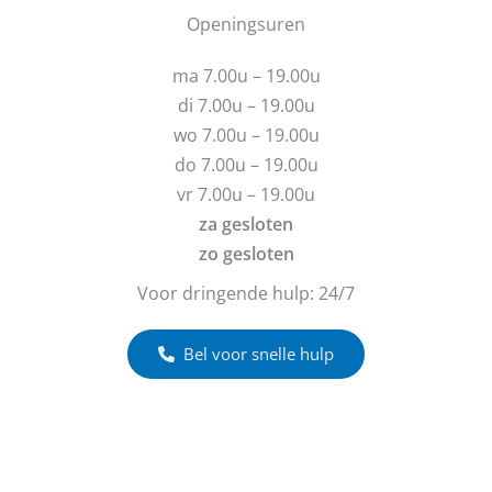
u
b
Openingsuren
v
e
r
r
ma 7.00u – 19.00u
a
i
g
c
di 7.00u – 19.00u
e
h
wo 7.00u – 19.00u
n
t
do 7.00u – 19.00u
?
vr 7.00u – 19.00u
za gesloten
zo gesloten
Voor dringende hulp: 24/7
Bel voor snelle hulp