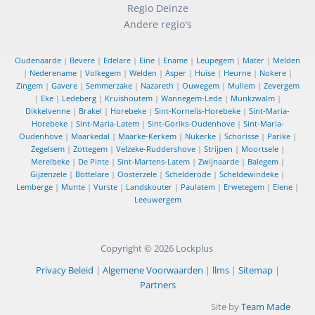
Regio Deinze
Andere regio's
Oudenaarde
|
Bevere
|
Edelare
|
Eine
|
Ename
|
Leupegem
|
Mater
|
Melden
|
Nederename
|
Volkegem
|
Welden
|
Asper
|
Huise
|
Heurne
|
Nokere
|
Zingem
|
Gavere
|
Semmerzake
|
Nazareth
|
Ouwegem
|
Mullem
|
Zevergem
|
Eke
|
Ledeberg
|
Kruishoutem
|
Wannegem-Lede
|
Munkzwalm
|
Dikkelvenne
|
Brakel
|
Horebeke
|
Sint-Kornelis-Horebeke
|
Sint-Maria-
Horebeke
|
Sint-Maria-Latem
|
Sint-Goriks-Oudenhove
|
Sint-Maria-
Oudenhove
|
Maarkedal
|
Maarke-Kerkem
|
Nukerke
|
Schorisse
|
Parike
|
Zegelsem
|
Zottegem
|
Velzeke-Ruddershove
|
Strijpen
|
Moortsele
|
Merelbeke
|
De Pinte
|
Sint-Martens-Latem
|
Zwijnaarde
|
Balegem
|
Gijzenzele
|
Bottelare
|
Oosterzele
|
Schelderode
|
Scheldewindeke
|
Lemberge
|
Munte
|
Vurste
|
Landskouter
|
Paulatem
|
Erwetegem
|
Elene
|
Leeuwergem
Copyright © 2026
Lockplus
Privacy Beleid
|
Algemene Voorwaarden
|
llms
|
Sitemap
|
Partners
Site by
Team Made