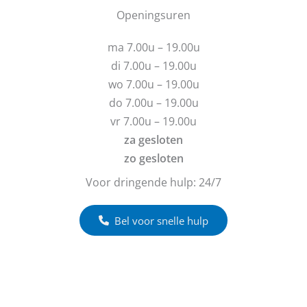
r
u
b
Openingsuren
i
v
e
c
r
r
h
ma 7.00u – 19.00u
a
i
t
g
c
di 7.00u – 19.00u
e
h
wo 7.00u – 19.00u
n
t
do 7.00u – 19.00u
?
vr 7.00u – 19.00u
za gesloten
zo gesloten
Voor dringende hulp: 24/7
Bel voor snelle hulp