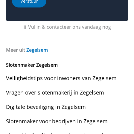
Verstuur
e
e
b
o
t
f
u
b
⬆ Vul in & contacteer ons vandaag nog
v
e
r
r
a
i
g
c
Meer uit
Zegelsem
e
h
n
t
Slotenmaker Zegelsem
?
Veiligheidstips voor inwoners van Zegelsem
Vragen over slotenmakerij in Zegelsem
Digitale beveiliging in Zegelsem
Slotenmaker voor bedrijven in Zegelsem