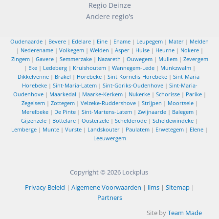
Regio Deinze
Andere regio's
Oudenaarde
|
Bevere
|
Edelare
|
Eine
|
Ename
|
Leupegem
|
Mater
|
Melden
|
Nederename
|
Volkegem
|
Welden
|
Asper
|
Huise
|
Heurne
|
Nokere
|
Zingem
|
Gavere
|
Semmerzake
|
Nazareth
|
Ouwegem
|
Mullem
|
Zevergem
|
Eke
|
Ledeberg
|
Kruishoutem
|
Wannegem-Lede
|
Munkzwalm
|
Dikkelvenne
|
Brakel
|
Horebeke
|
Sint-Kornelis-Horebeke
|
Sint-Maria-
Horebeke
|
Sint-Maria-Latem
|
Sint-Goriks-Oudenhove
|
Sint-Maria-
Oudenhove
|
Maarkedal
|
Maarke-Kerkem
|
Nukerke
|
Schorisse
|
Parike
|
Zegelsem
|
Zottegem
|
Velzeke-Ruddershove
|
Strijpen
|
Moortsele
|
Merelbeke
|
De Pinte
|
Sint-Martens-Latem
|
Zwijnaarde
|
Balegem
|
Gijzenzele
|
Bottelare
|
Oosterzele
|
Schelderode
|
Scheldewindeke
|
Lemberge
|
Munte
|
Vurste
|
Landskouter
|
Paulatem
|
Erwetegem
|
Elene
|
Leeuwergem
Copyright © 2026
Lockplus
Privacy Beleid
|
Algemene Voorwaarden
|
llms
|
Sitemap
|
Partners
Site by
Team Made