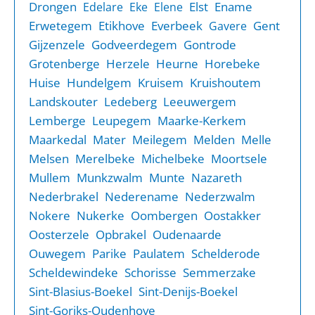
Drongen
Elst
Ename
Edelare
Eke
Elene
Erwetegem
Etikhove
Everbeek
Gent
Gavere
Gijzenzele
Godveerdegem
Gontrode
Grotenberge
Herzele
Heurne
Horebeke
Huise
Hundelgem
Kruisem
Kruishoutem
Landskouter
Ledeberg
Leeuwergem
Lemberge
Leupegem
Maarke-Kerkem
Maarkedal
Mater
Meilegem
Melden
Melle
Melsen
Merelbeke
Michelbeke
Moortsele
Mullem
Munkzwalm
Munte
Nazareth
Nederbrakel
Nederename
Nederzwalm
Nokere
Nukerke
Oombergen
Oostakker
Oosterzele
Opbrakel
Oudenaarde
Ouwegem
Parike
Paulatem
Schelderode
Scheldewindeke
Schorisse
Semmerzake
Sint-Blasius-Boekel
Sint-Denijs-Boekel
Sint-Goriks-Oudenhove