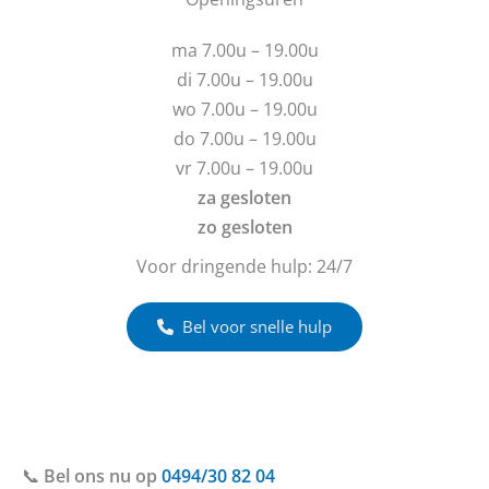
v
e
r
r
ma 7.00u – 19.00u
a
i
g
c
di 7.00u – 19.00u
e
h
wo 7.00u – 19.00u
n
t
do 7.00u – 19.00u
?
vr 7.00u – 19.00u
za gesloten
zo gesloten
Voor dringende hulp: 24/7
Bel voor snelle hulp
📞
Bel ons nu op
0494/30 82 04