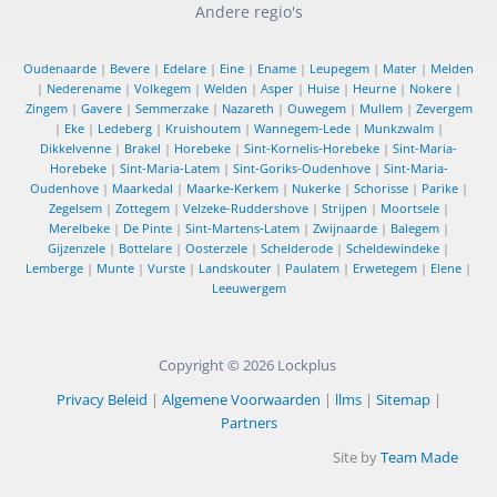
Andere regio's
Oudenaarde
|
Bevere
|
Edelare
|
Eine
|
Ename
|
Leupegem
|
Mater
|
Melden
|
Nederename
|
Volkegem
|
Welden
|
Asper
|
Huise
|
Heurne
|
Nokere
|
Zingem
|
Gavere
|
Semmerzake
|
Nazareth
|
Ouwegem
|
Mullem
|
Zevergem
|
Eke
|
Ledeberg
|
Kruishoutem
|
Wannegem-Lede
|
Munkzwalm
|
Dikkelvenne
|
Brakel
|
Horebeke
|
Sint-Kornelis-Horebeke
|
Sint-Maria-
Horebeke
|
Sint-Maria-Latem
|
Sint-Goriks-Oudenhove
|
Sint-Maria-
Oudenhove
|
Maarkedal
|
Maarke-Kerkem
|
Nukerke
|
Schorisse
|
Parike
|
Zegelsem
|
Zottegem
|
Velzeke-Ruddershove
|
Strijpen
|
Moortsele
|
Merelbeke
|
De Pinte
|
Sint-Martens-Latem
|
Zwijnaarde
|
Balegem
|
Gijzenzele
|
Bottelare
|
Oosterzele
|
Schelderode
|
Scheldewindeke
|
Lemberge
|
Munte
|
Vurste
|
Landskouter
|
Paulatem
|
Erwetegem
|
Elene
|
Leeuwergem
Copyright © 2026
Lockplus
Privacy Beleid
|
Algemene Voorwaarden
|
llms
|
Sitemap
|
Partners
Site by
Team Made