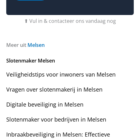
o
b
o
b
t
f
e
u
b
⬆ Vul in & contacteer ons vandaag nog
r
v
e
i
r
r
c
a
i
h
g
c
Meer uit
Melsen
t
e
h
n
t
Slotenmaker Melsen
?
Veiligheidstips voor inwoners van Melsen
Vragen over slotenmakerij in Melsen
Digitale beveiliging in Melsen
Slotenmaker voor bedrijven in Melsen
Inbraakbeveiliging in Melsen: Effectieve