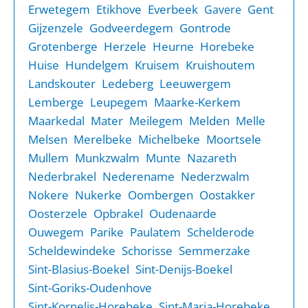
Erwetegem
Etikhove
Everbeek
Gent
Gavere
Gijzenzele
Godveerdegem
Gontrode
Grotenberge
Herzele
Heurne
Horebeke
Huise
Hundelgem
Kruisem
Kruishoutem
Landskouter
Ledeberg
Leeuwergem
Lemberge
Leupegem
Maarke-Kerkem
Maarkedal
Mater
Meilegem
Melden
Melle
Melsen
Merelbeke
Michelbeke
Moortsele
Mullem
Munkzwalm
Munte
Nazareth
Nederbrakel
Nederename
Nederzwalm
Nokere
Nukerke
Oombergen
Oostakker
Oosterzele
Opbrakel
Oudenaarde
Ouwegem
Parike
Paulatem
Schelderode
Scheldewindeke
Schorisse
Semmerzake
Sint-Blasius-Boekel
Sint-Denijs-Boekel
Sint-Goriks-Oudenhove
Sint-Kornelis-Horebeke
Sint-Maria-Horebeke