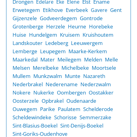
Drongen
Elst
Ename
Edelare
Eke
Elene
Erwetegem
Etikhove
Everbeek
Gent
Gavere
Gijzenzele
Godveerdegem
Gontrode
Grotenberge
Herzele
Heurne
Horebeke
Huise
Hundelgem
Kruisem
Kruishoutem
Landskouter
Ledeberg
Leeuwergem
Lemberge
Leupegem
Maarke-Kerkem
Maarkedal
Mater
Meilegem
Melden
Melle
Melsen
Merelbeke
Michelbeke
Moortsele
Mullem
Munkzwalm
Munte
Nazareth
Nederbrakel
Nederename
Nederzwalm
Nokere
Nukerke
Oombergen
Oostakker
Oosterzele
Opbrakel
Oudenaarde
Ouwegem
Parike
Paulatem
Schelderode
Scheldewindeke
Schorisse
Semmerzake
Sint-Blasius-Boekel
Sint-Denijs-Boekel
Sint-Goriks-Oudenhove