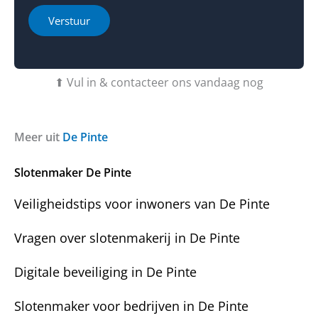
r
t
h
i
Verstuur
e
e
b
o
t
f
u
b
⬆ Vul in & contacteer ons vandaag nog
v
e
r
r
a
i
g
c
Meer uit
De Pinte
e
h
n
t
Slotenmaker De Pinte
?
Veiligheidstips voor inwoners van De Pinte
Vragen over slotenmakerij in De Pinte
Digitale beveiliging in De Pinte
Slotenmaker voor bedrijven in De Pinte