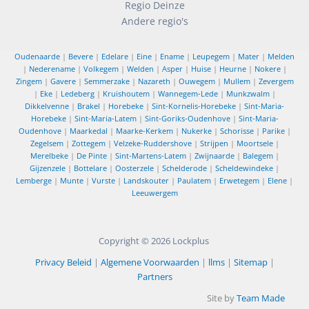
Regio Deinze
Andere regio's
Oudenaarde
|
Bevere
|
Edelare
|
Eine
|
Ename
|
Leupegem
|
Mater
|
Melden
|
Nederename
|
Volkegem
|
Welden
|
Asper
|
Huise
|
Heurne
|
Nokere
|
Zingem
|
Gavere
|
Semmerzake
|
Nazareth
|
Ouwegem
|
Mullem
|
Zevergem
|
Eke
|
Ledeberg
|
Kruishoutem
|
Wannegem-Lede
|
Munkzwalm
|
Dikkelvenne
|
Brakel
|
Horebeke
|
Sint-Kornelis-Horebeke
|
Sint-Maria-
Horebeke
|
Sint-Maria-Latem
|
Sint-Goriks-Oudenhove
|
Sint-Maria-
Oudenhove
|
Maarkedal
|
Maarke-Kerkem
|
Nukerke
|
Schorisse
|
Parike
|
Zegelsem
|
Zottegem
|
Velzeke-Ruddershove
|
Strijpen
|
Moortsele
|
Merelbeke
|
De Pinte
|
Sint-Martens-Latem
|
Zwijnaarde
|
Balegem
|
Gijzenzele
|
Bottelare
|
Oosterzele
|
Schelderode
|
Scheldewindeke
|
Lemberge
|
Munte
|
Vurste
|
Landskouter
|
Paulatem
|
Erwetegem
|
Elene
|
Leeuwergem
Copyright © 2026
Lockplus
Privacy Beleid
|
Algemene Voorwaarden
|
llms
|
Sitemap
|
Partners
Site by
Team Made