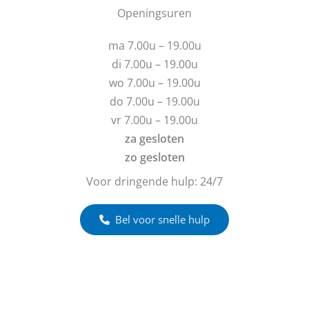
u
b
Openingsuren
t
v
e
i
r
r
e
ma 7.00u – 19.00u
a
i
g
c
di 7.00u – 19.00u
e
h
wo 7.00u – 19.00u
n
t
do 7.00u – 19.00u
?
vr 7.00u – 19.00u
za gesloten
zo gesloten
Voor dringende hulp: 24/7
Bel voor snelle hulp