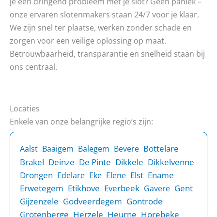
je een dringend probleem met je slot? Geen paniek –
onze ervaren slotenmakers staan 24/7 voor je klaar.
We zijn snel ter plaatse, werken zonder schade en
zorgen voor een veilige oplossing op maat.
Betrouwbaarheid, transparantie en snelheid staan bij
ons centraal.
Locaties
Enkele van onze belangrijke regio’s zijn:
Bottelare
Aalst
Baaigem
Balegem
Bevere
Brakel
Deinze
De Pinte
Dikkele
Dikkelvenne
Drongen
Elst
Ename
Edelare
Eke
Elene
Erwetegem
Etikhove
Everbeek
Gent
Gavere
Gijzenzele
Godveerdegem
Gontrode
Grotenberge
Herzele
Heurne
Horebeke