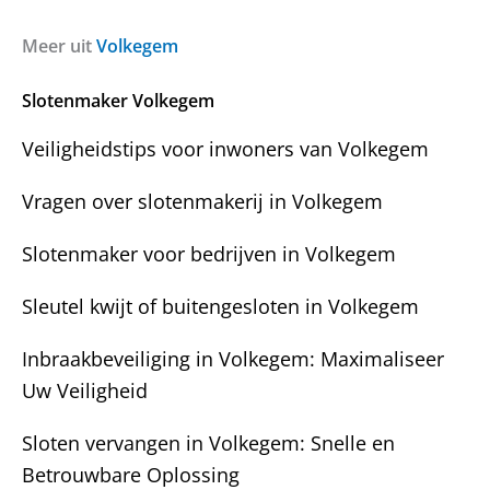
a
i
g
c
Meer uit
Volkegem
e
h
n
t
Slotenmaker Volkegem
?
Veiligheidstips voor inwoners van Volkegem
Vragen over slotenmakerij in Volkegem
Slotenmaker voor bedrijven in Volkegem
Sleutel kwijt of buitengesloten in Volkegem
Inbraakbeveiliging in Volkegem: Maximaliseer
Uw Veiligheid
Sloten vervangen in Volkegem: Snelle en
Betrouwbare Oplossing