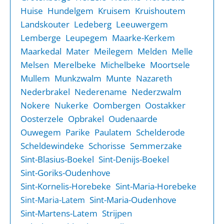
Huise
Hundelgem
Kruisem
Kruishoutem
Landskouter
Ledeberg
Leeuwergem
Lemberge
Leupegem
Maarke-Kerkem
Maarkedal
Mater
Meilegem
Melden
Melle
Melsen
Merelbeke
Michelbeke
Moortsele
Mullem
Munkzwalm
Munte
Nazareth
Nederbrakel
Nederename
Nederzwalm
Nokere
Nukerke
Oombergen
Oostakker
Oosterzele
Opbrakel
Oudenaarde
Ouwegem
Parike
Paulatem
Schelderode
Scheldewindeke
Schorisse
Semmerzake
Sint-Blasius-Boekel
Sint-Denijs-Boekel
Sint-Goriks-Oudenhove
Sint-Kornelis-Horebeke
Sint-Maria-Horebeke
Sint-Maria-Oudenhove
Sint-Maria-Latem
Sint-Martens-Latem
Strijpen