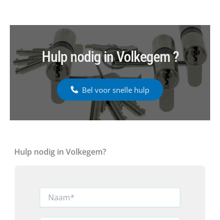
Hulp nodig in Volkegem ?
Bel voor snelle hulp
Hulp nodig in Volkegem?
N
a
a
h