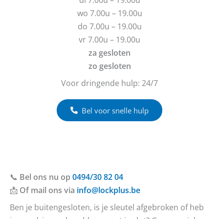
e
h
wo 7.00u – 19.00u
n
t
do 7.00u – 19.00u
?
vr 7.00u – 19.00u
za gesloten
zo gesloten
Voor dringende hulp: 24/7
Bel voor snelle hulp
📞
Bel ons nu op
0494/30 82 04
📩
Of mail ons via
info@lockplus.be
Ben je buitengesloten, is je sleutel afgebroken of heb