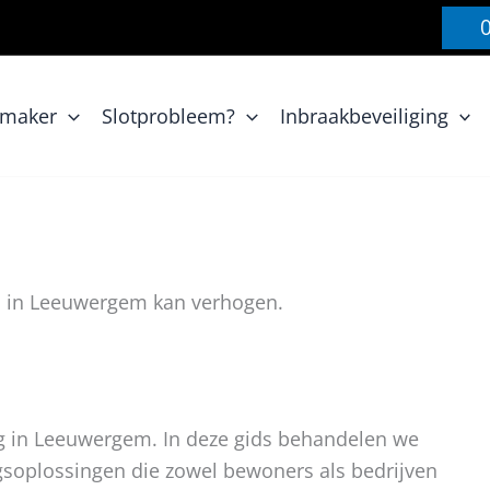
nmaker
Slotprobleem?
Inbraakbeveiliging
id in Leeuwergem kan verhogen.
ng in Leeuwergem. In deze gids behandelen we
gsoplossingen die zowel bewoners als bedrijven