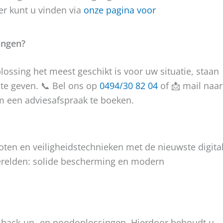
er kunt u vinden via
onze pagina voor
ingen?
plossing het meest geschikt is voor uw situatie, staan
 te geven. 📞 Bel ons op
0494/30 82 04
of 📩 mail naar
m een adviesafspraak te boeken.
oten en veiligheidstechnieken met de nieuwste digita
werelden: solide bescherming en modern
an back-up- en noodoplossingen. Hierdoor behoudt u