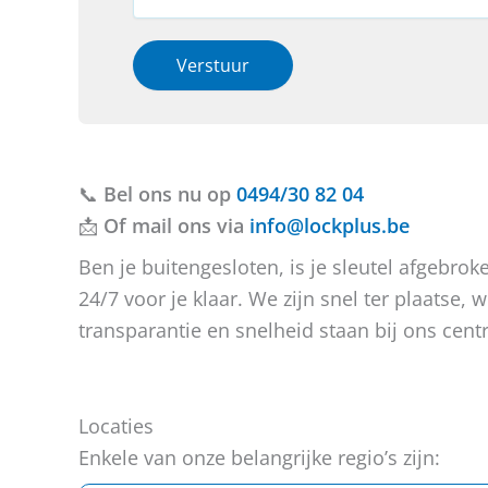
f
*
e
c
o
r
t
o
h
i
Verstuur
n
e
e
*
b
o
W
t
f
a
u
b
a
v
e
r
📞
Bel ons nu op
r
r
0494/30 82 04
o
a
i
📩
Of mail ons via
info@lockplus.be
v
g
c
e
e
h
Ben je buitengesloten, is je sleutel afgebr
r
n
t
24/7 voor je klaar. We zijn snel ter plaatse
?
transparantie en snelheid staan bij ons centr
Locaties
Enkele van onze belangrijke regio’s zijn: