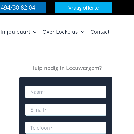
0494/30 82 04
Vraag offerte
In jou buurt
Over Lockplus
Contact
Hulp nodig in Leeuwergem?
N
a
a
m
E
*
-
m
a
T
i
e