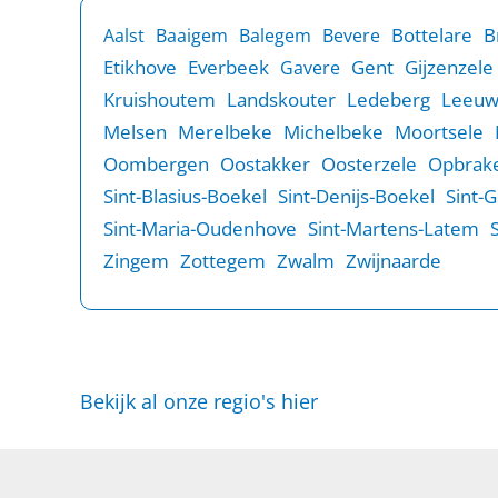
B
Bottelare
Aalst
Baaigem
Balegem
Bevere
Etikhove
Everbeek
Gent
Gijzenzele
Gavere
Kruishoutem
Landskouter
Ledeberg
Leeu
Melsen
Merelbeke
Michelbeke
Moortsele
Oombergen
Oostakker
Oosterzele
Opbrake
Sint-Blasius-Boekel
Sint-Denijs-Boekel
Sint-
Sint-Maria-Oudenhove
Sint-Martens-Latem
Zingem
Zottegem
Zwalm
Zwijnaarde
Bekijk al onze regio's hier