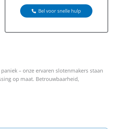
Bel voor snelle hulp
n paniek – onze ervaren slotenmakers staan
lossing op maat. Betrouwbaarheid,