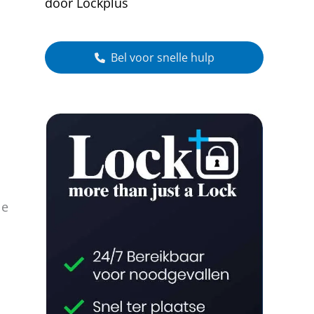
door Lockplus
Bel voor snelle hulp
le