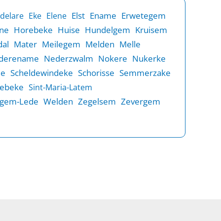
Elst
Ename
Erwetegem
delare
Eke
Elene
ne
Horebeke
Huise
Hundelgem
Kruisem
al
Mater
Meilegem
Melden
Melle
derename
Nederzwalm
Nokere
Nukerke
de
Scheldewindeke
Schorisse
Semmerzake
rebeke
Sint-Maria-Latem
gem-Lede
Welden
Zegelsem
Zevergem