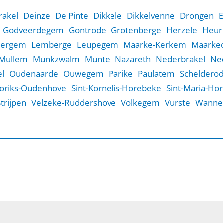
rakel
Deinze
De Pinte
Dikkele
Dikkelvenne
Drongen
E
Godveerdegem
Gontrode
Grotenberge
Herzele
Heur
wergem
Lemberge
Leupegem
Maarke-Kerkem
Maarked
Mullem
Munkzwalm
Munte
Nazareth
Nederbrakel
Ne
l
Oudenaarde
Ouwegem
Parike
Paulatem
Scheldero
Goriks-Oudenhove
Sint-Kornelis-Horebeke
Sint-Maria-Ho
Strijpen
Velzeke-Ruddershove
Volkegem
Vurste
Wanne