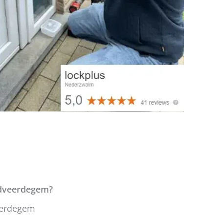
odveerdegem?
eerdegem