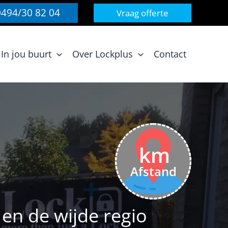
0494/30 82 04
Vraag offerte
In jou buurt
Over Lockplus
Contact
km
Afstand
en de wijde regio