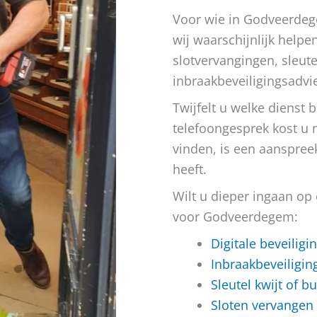
Voor wie in Godveerdeg
wij waarschijnlijk help
slotvervangingen, sleut
inbraakbeveiligingsadvi
Twijfelt u welke dienst 
telefoongesprek kost u 
vinden, is een aanspree
heeft.
Wilt u dieper ingaan op
voor Godveerdegem:
Digitale beveilig
Inbraakbeveiligi
Sleutel kwijt of 
Sloten vervangen