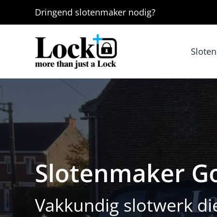
Ga
Dringend
slotenmaker
nodig?
naar
de
inhoud
Slote
Slotenmaker G
Vakkundig slotwerk di