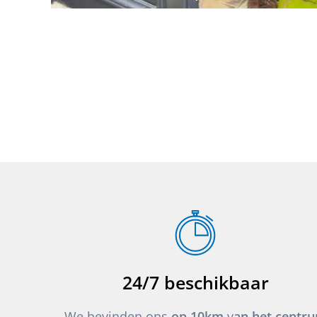
24/7 beschikbaar
We bevinden ons
op 10km
v
an het centr