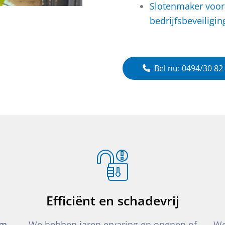
Slotenmaker voor
bedrijfsbeveiligin
Bel nu: 0494/30 82
Efficiënt en schadevrij
um
We hebben jaren ervaring en openen of
We