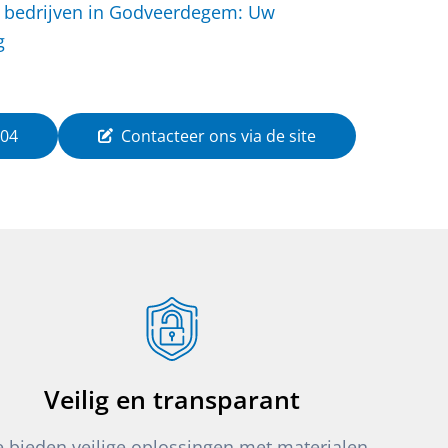
 bedrijven in Godveerdegem: Uw
g
 04
Contacteer ons via de site
Veilig en transparant
 bieden veilige oplossingen met materialen