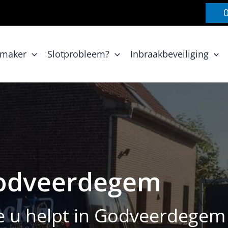
nmaker
Slotprobleem?
Inbraakbeveiliging
odveerdegem
e u helpt in Godveerdegem 