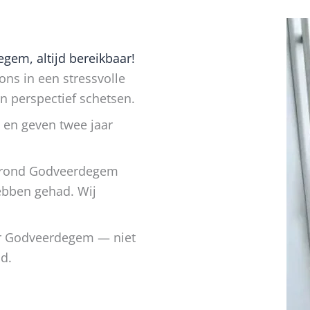
em, altijd bereikbaar!
ns in een stressvolle
en perspectief schetsen.
 en geven twee jaar
o rond Godveerdegem
hebben gehad. Wij
or Godveerdegem — niet
d.