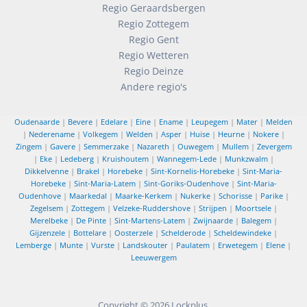
Regio Geraardsbergen
Regio Zottegem
Regio Gent
Regio Wetteren
Regio Deinze
Andere regio's
Oudenaarde
|
Bevere
|
Edelare
|
Eine
|
Ename
|
Leupegem
|
Mater
|
Melden
|
Nederename
|
Volkegem
|
Welden
|
Asper
|
Huise
|
Heurne
|
Nokere
|
Zingem
|
Gavere
|
Semmerzake
|
Nazareth
|
Ouwegem
|
Mullem
|
Zevergem
|
Eke
|
Ledeberg
|
Kruishoutem
|
Wannegem-Lede
|
Munkzwalm
|
Dikkelvenne
|
Brakel
|
Horebeke
|
Sint-Kornelis-Horebeke
|
Sint-Maria-
Horebeke
|
Sint-Maria-Latem
|
Sint-Goriks-Oudenhove
|
Sint-Maria-
Oudenhove
|
Maarkedal
|
Maarke-Kerkem
|
Nukerke
|
Schorisse
|
Parike
|
Zegelsem
|
Zottegem
|
Velzeke-Ruddershove
|
Strijpen
|
Moortsele
|
Merelbeke
|
De Pinte
|
Sint-Martens-Latem
|
Zwijnaarde
|
Balegem
|
Gijzenzele
|
Bottelare
|
Oosterzele
|
Schelderode
|
Scheldewindeke
|
Lemberge
|
Munte
|
Vurste
|
Landskouter
|
Paulatem
|
Erwetegem
|
Elene
|
Leeuwergem
Copyright © 2026
Lockplus