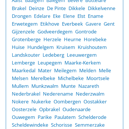
Bottelare
Aalst
Baaigem
Balegem
Bevere
Brakel
Deinze
De Pinte
Dikkele
Dikkelvenne
Drongen
Elst
Ename
Edelare
Eke
Elene
Erwetegem
Etikhove
Everbeek
Gent
Gavere
Gijzenzele
Godveerdegem
Gontrode
Grotenberge
Herzele
Heurne
Horebeke
Huise
Hundelgem
Kruisem
Kruishoutem
Landskouter
Ledeberg
Leeuwergem
Lemberge
Leupegem
Maarke-Kerkem
Maarkedal
Mater
Meilegem
Melden
Melle
Melsen
Merelbeke
Michelbeke
Moortsele
Mullem
Munkzwalm
Munte
Nazareth
Nederbrakel
Nederename
Nederzwalm
Nokere
Nukerke
Oombergen
Oostakker
Oosterzele
Opbrakel
Oudenaarde
Ouwegem
Parike
Paulatem
Schelderode
Scheldewindeke
Schorisse
Semmerzake