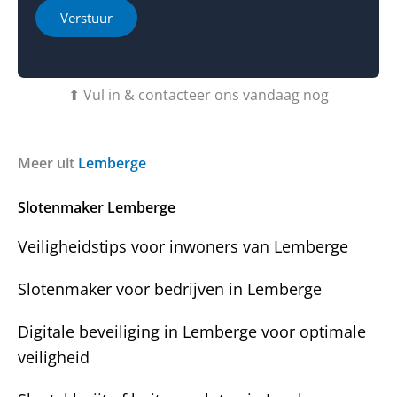
h
i
Verstuur
e
e
b
o
t
f
u
b
⬆ Vul in & contacteer ons vandaag nog
v
e
r
r
a
i
g
c
Meer uit
Lemberge
e
h
n
t
Slotenmaker Lemberge
?
Veiligheidstips voor inwoners van Lemberge
Slotenmaker voor bedrijven in Lemberge
Digitale beveiliging in Lemberge voor optimale
veiligheid