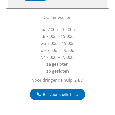
n
b
o
*
t
f
T
u
b
Openingsuren
e
v
e
l
r
r
e
ma 7.00u – 19.00u
a
i
f
g
c
di 7.00u – 19.00u
o
e
h
wo 7.00u – 19.00u
o
n
t
n
do 7.00u – 19.00u
?
*
vr 7.00u – 19.00u
R
e
za gesloten
a
zo gesloten
c
t
Voor dringende hulp: 24/7
i
e
Bel voor snelle hulp