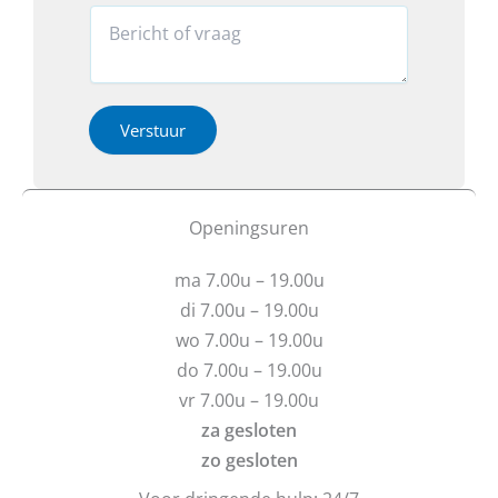
i
o
r
R
l
n
o
e
*
v
a
*
e
c
r
t
h
i
Verstuur
e
e
b
o
t
f
u
b
Openingsuren
v
e
r
r
ma 7.00u – 19.00u
a
i
g
c
di 7.00u – 19.00u
e
h
wo 7.00u – 19.00u
n
t
do 7.00u – 19.00u
?
vr 7.00u – 19.00u
za gesloten
zo gesloten