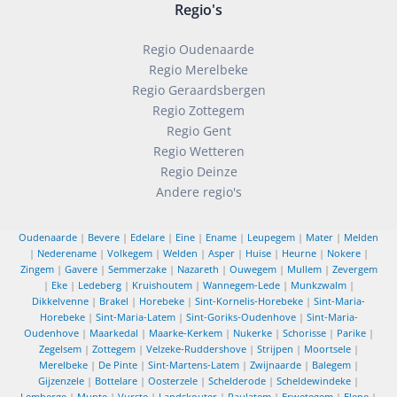
Regio's
Regio Oudenaarde
Regio Merelbeke
Regio Geraardsbergen
Regio Zottegem
Regio Gent
Regio Wetteren
Regio Deinze
Andere regio's
Oudenaarde
|
Bevere
|
Edelare
|
Eine
|
Ename
|
Leupegem
|
Mater
|
Melden
|
Nederename
|
Volkegem
|
Welden
|
Asper
|
Huise
|
Heurne
|
Nokere
|
Zingem
|
Gavere
|
Semmerzake
|
Nazareth
|
Ouwegem
|
Mullem
|
Zevergem
|
Eke
|
Ledeberg
|
Kruishoutem
|
Wannegem-Lede
|
Munkzwalm
|
Dikkelvenne
|
Brakel
|
Horebeke
|
Sint-Kornelis-Horebeke
|
Sint-Maria-
Horebeke
|
Sint-Maria-Latem
|
Sint-Goriks-Oudenhove
|
Sint-Maria-
Oudenhove
|
Maarkedal
|
Maarke-Kerkem
|
Nukerke
|
Schorisse
|
Parike
|
Zegelsem
|
Zottegem
|
Velzeke-Ruddershove
|
Strijpen
|
Moortsele
|
Merelbeke
|
De Pinte
|
Sint-Martens-Latem
|
Zwijnaarde
|
Balegem
|
Gijzenzele
|
Bottelare
|
Oosterzele
|
Schelderode
|
Scheldewindeke
|
Lemberge
|
Munte
|
Vurste
|
Landskouter
|
Paulatem
|
Erwetegem
|
Elene
|