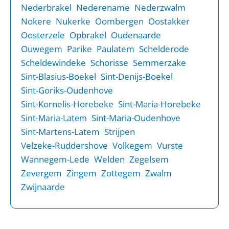
Nederbrakel
Nederename
Nederzwalm
Nokere
Nukerke
Oombergen
Oostakker
Oosterzele
Opbrakel
Oudenaarde
Ouwegem
Parike
Paulatem
Schelderode
Scheldewindeke
Schorisse
Semmerzake
Sint-Blasius-Boekel
Sint-Denijs-Boekel
Sint-Goriks-Oudenhove
Sint-Kornelis-Horebeke
Sint-Maria-Horebeke
Sint-Maria-Oudenhove
Sint-Maria-Latem
Sint-Martens-Latem
Strijpen
Velzeke-Ruddershove
Volkegem
Vurste
Wannegem-Lede
Welden
Zegelsem
Zevergem
Zingem
Zottegem
Zwalm
Zwijnaarde