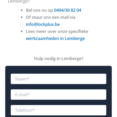
Lemberge?
Bel ons nu op
0494/30 82 04
Of stuur ons een mail via
info@lockplus.be
Lees meer over onze specifieke
werkzaamheden in Lemberge
Hulp nodig in Lemberge?
N
a
a
m
E
*
-
m
a
T
i
e