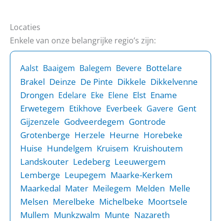
Locaties
Enkele van onze belangrijke regio’s zijn:
Bottelare
Aalst
Baaigem
Balegem
Bevere
Brakel
Deinze
De Pinte
Dikkele
Dikkelvenne
Drongen
Elst
Ename
Edelare
Eke
Elene
Erwetegem
Etikhove
Everbeek
Gent
Gavere
Gijzenzele
Godveerdegem
Gontrode
Grotenberge
Herzele
Heurne
Horebeke
Huise
Hundelgem
Kruisem
Kruishoutem
Landskouter
Ledeberg
Leeuwergem
Lemberge
Leupegem
Maarke-Kerkem
Maarkedal
Mater
Meilegem
Melden
Melle
Melsen
Merelbeke
Michelbeke
Moortsele
Mullem
Munkzwalm
Munte
Nazareth