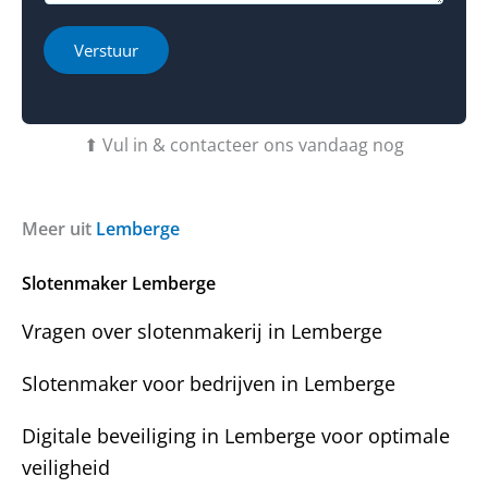
*
e
c
i
r
t
o
h
i
Verstuur
e
e
b
o
t
f
u
b
⬆ Vul in & contacteer ons vandaag nog
v
e
r
r
a
i
g
c
Meer uit
Lemberge
e
h
n
t
Slotenmaker Lemberge
?
Vragen over slotenmakerij in Lemberge
Slotenmaker voor bedrijven in Lemberge
Digitale beveiliging in Lemberge voor optimale
veiligheid