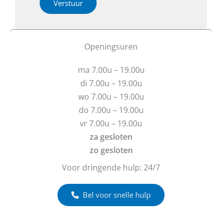
h
i
Verstuur
e
e
e
r
b
o
N
t
f
a
u
b
Openingsuren
a
v
e
m
r
r
ma 7.00u – 19.00u
a
i
g
c
di 7.00u – 19.00u
e
h
wo 7.00u – 19.00u
n
t
do 7.00u – 19.00u
?
vr 7.00u – 19.00u
za gesloten
zo gesloten
Voor dringende hulp: 24/7
Bel voor snelle hulp