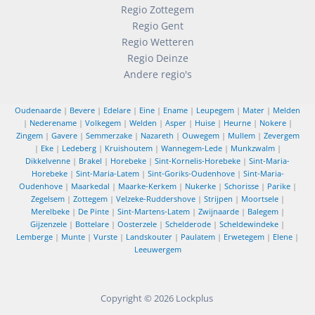
Regio Zottegem
Regio Gent
Regio Wetteren
Regio Deinze
Andere regio's
Oudenaarde
|
Bevere
|
Edelare
|
Eine
|
Ename
|
Leupegem
|
Mater
|
Melden
|
Nederename
|
Volkegem
|
Welden
|
Asper
|
Huise
|
Heurne
|
Nokere
|
Zingem
|
Gavere
|
Semmerzake
|
Nazareth
|
Ouwegem
|
Mullem
|
Zevergem
|
Eke
|
Ledeberg
|
Kruishoutem
|
Wannegem-Lede
|
Munkzwalm
|
Dikkelvenne
|
Brakel
|
Horebeke
|
Sint-Kornelis-Horebeke
|
Sint-Maria-
Horebeke
|
Sint-Maria-Latem
|
Sint-Goriks-Oudenhove
|
Sint-Maria-
Oudenhove
|
Maarkedal
|
Maarke-Kerkem
|
Nukerke
|
Schorisse
|
Parike
|
Zegelsem
|
Zottegem
|
Velzeke-Ruddershove
|
Strijpen
|
Moortsele
|
Merelbeke
|
De Pinte
|
Sint-Martens-Latem
|
Zwijnaarde
|
Balegem
|
Gijzenzele
|
Bottelare
|
Oosterzele
|
Schelderode
|
Scheldewindeke
|
Lemberge
|
Munte
|
Vurste
|
Landskouter
|
Paulatem
|
Erwetegem
|
Elene
|
Leeuwergem
Copyright © 2026
Lockplus