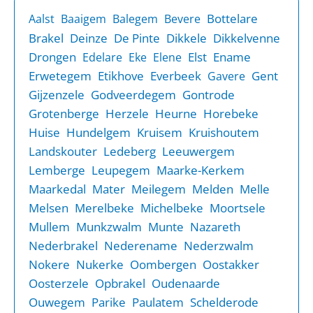
Bottelare
Aalst
Baaigem
Balegem
Bevere
Brakel
Deinze
De Pinte
Dikkele
Dikkelvenne
Drongen
Elst
Ename
Edelare
Eke
Elene
Erwetegem
Etikhove
Everbeek
Gent
Gavere
Gijzenzele
Godveerdegem
Gontrode
Grotenberge
Herzele
Heurne
Horebeke
Huise
Hundelgem
Kruisem
Kruishoutem
Landskouter
Ledeberg
Leeuwergem
Lemberge
Leupegem
Maarke-Kerkem
Maarkedal
Mater
Meilegem
Melden
Melle
Melsen
Merelbeke
Michelbeke
Moortsele
Mullem
Munkzwalm
Munte
Nazareth
Nederbrakel
Nederename
Nederzwalm
Nokere
Nukerke
Oombergen
Oostakker
Oosterzele
Opbrakel
Oudenaarde
Ouwegem
Parike
Paulatem
Schelderode