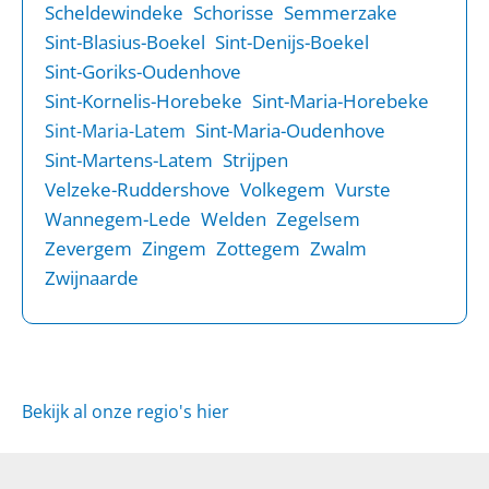
Scheldewindeke
Schorisse
Semmerzake
Sint-Blasius-Boekel
Sint-Denijs-Boekel
Sint-Goriks-Oudenhove
Sint-Kornelis-Horebeke
Sint-Maria-Horebeke
Sint-Maria-Oudenhove
Sint-Maria-Latem
Sint-Martens-Latem
Strijpen
Velzeke-Ruddershove
Volkegem
Vurste
Wannegem-Lede
Welden
Zegelsem
Zevergem
Zingem
Zottegem
Zwalm
Zwijnaarde
Bekijk al onze regio's hier