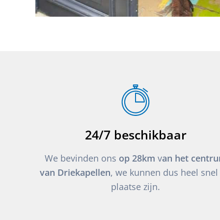
24/7 beschikbaar
We bevinden ons
op 28km
v
an het centr
van Driekapellen
, we kunnen dus heel snel 
plaatse zijn.