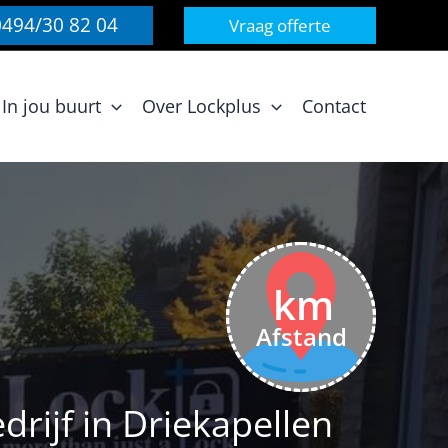
0494/30 82 04
Vraag offerte
In jou buurt
Over Lockplus
Contact
km
Afstand
rijf in Driekapellen