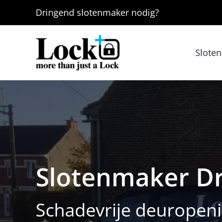
Ga
Dringend
slotenmaker
nodig?
naar
de
inhoud
Slote
Slotenmaker Dr
Schadevrije deuropeni