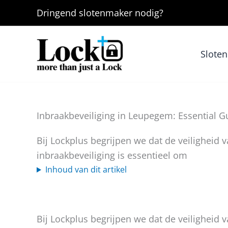
Ga
Dringend
slotenmaker
nodig?
naar
de
inhoud
Slote
Inbraakbeveiliging in Leupegem: Essential G
Bij Lockplus begrijpen we dat de veiligheid 
inbraakbeveiliging is essentieel om
Inhoud van dit artikel
Bij Lockplus begrijpen we dat de veiligheid 