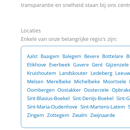
transparantie en snelheid staan bij ons centr
Locaties
Enkele van onze belangrijke regio’s zijn:
B
Bottelare
Aalst
Baaigem
Balegem
Bevere
Etikhove
Everbeek
Gent
Gijzenzele
Gavere
Kruishoutem
Landskouter
Ledeberg
Leeu
Melsen
Merelbeke
Michelbeke
Moortsele
Oombergen
Oostakker
Oosterzele
Opbrake
Sint-Blasius-Boekel
Sint-Denijs-Boekel
Sint-
Sint-Maria-Oudenhove
Sint-Martens-Latem
Zingem
Zottegem
Zwalm
Zwijnaarde