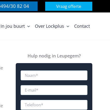
0494/30 82 04
Vraag offerte
In jou buurt
Over Lockplus
Contact
Hulp nodig in Leupegem?
de
N
a
a
m
E
*
-
m
a
T
de
i
e