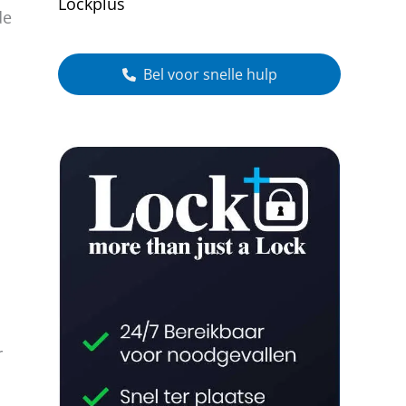
Lockplus
de
Bel voor snelle hulp
r