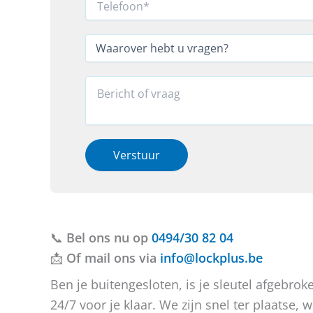
i
e
l
l
N
*
e
W
a
f
a
a
o
a
m
o
r
R
o
n
o
e
f
*
v
a
*
e
c
r
t
h
i
Verstuur
e
e
b
o
t
f
u
b
v
e
📞
Bel ons nu op
r
r
0494/30 82 04
a
i
📩
Of mail ons via
info@lockplus.be
g
c
e
h
Ben je buitengesloten, is je sleutel afgebr
n
t
24/7 voor je klaar. We zijn snel ter plaatse
?