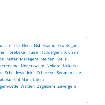
Elst
Ename
Erwetegem
delare
Eke
Elene
ne
Horebeke
Huise
Hundelgem
Kruisem
al
Mater
Meilegem
Melden
Melle
derename
Nederzwalm
Nokere
Nukerke
de
Scheldewindeke
Schorisse
Semmerzake
rebeke
Sint-Maria-Latem
gem-Lede
Welden
Zegelsem
Zevergem