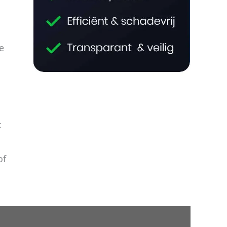
e
k
of