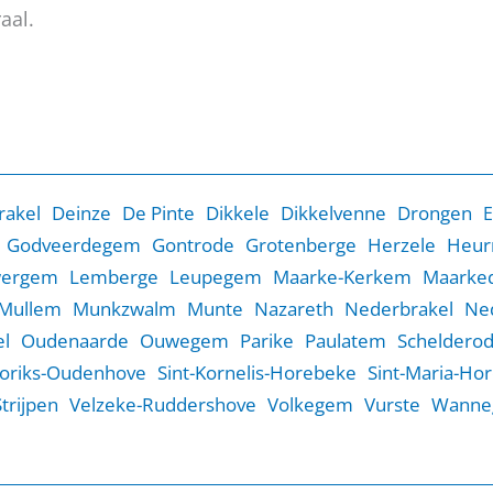
aal.
rakel
Deinze
De Pinte
Dikkele
Dikkelvenne
Drongen
E
Godveerdegem
Gontrode
Grotenberge
Herzele
Heur
wergem
Lemberge
Leupegem
Maarke-Kerkem
Maarked
Mullem
Munkzwalm
Munte
Nazareth
Nederbrakel
Ne
l
Oudenaarde
Ouwegem
Parike
Paulatem
Scheldero
Goriks-Oudenhove
Sint-Kornelis-Horebeke
Sint-Maria-Ho
Strijpen
Velzeke-Ruddershove
Volkegem
Vurste
Wanne