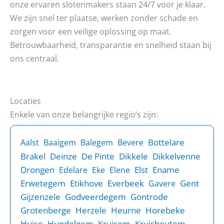
onze ervaren slotenmakers staan 24/7 voor je klaar.
We zijn snel ter plaatse, werken zonder schade en
zorgen voor een veilige oplossing op maat.
Betrouwbaarheid, transparantie en snelheid staan bij
ons centraal.
Locaties
Enkele van onze belangrijke regio’s zijn:
Bottelare
Aalst
Baaigem
Balegem
Bevere
Brakel
Deinze
De Pinte
Dikkele
Dikkelvenne
Drongen
Elst
Ename
Edelare
Eke
Elene
Erwetegem
Etikhove
Everbeek
Gent
Gavere
Gijzenzele
Godveerdegem
Gontrode
Grotenberge
Herzele
Heurne
Horebeke
Huise
Hundelgem
Kruisem
Kruishoutem