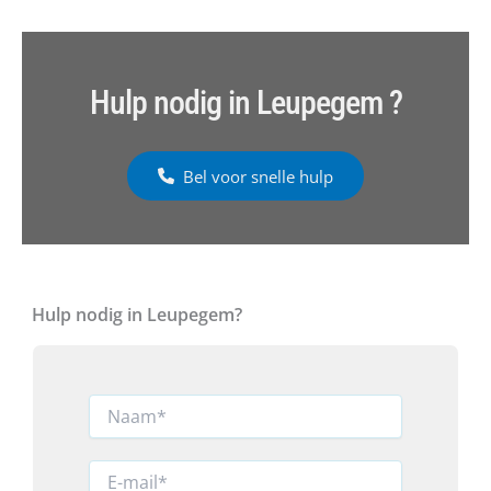
Hulp nodig in Leupegem ?
Bel voor snelle hulp
Hulp nodig in Leupegem?
N
a
a
m
E