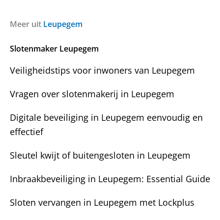
r
r
e
a
i
a
g
c
Meer uit
Leupegem
c
e
h
t
n
t
i
Slotenmaker Leupegem
?
e
Veiligheidstips voor inwoners van Leupegem
Vragen over slotenmakerij in Leupegem
Digitale beveiliging in Leupegem eenvoudig en
effectief
Sleutel kwijt of buitengesloten in Leupegem
Inbraakbeveiliging in Leupegem: Essential Guide
Sloten vervangen in Leupegem met Lockplus