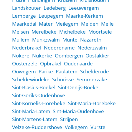
Landskouter
Ledeberg
Leeuwergem
Lemberge
Leupegem
Maarke-Kerkem
Maarkedal
Mater
Meilegem
Melden
Melle
Melsen
Merelbeke
Michelbeke
Moortsele
Mullem
Munkzwalm
Munte
Nazareth
Nederbrakel
Nederename
Nederzwalm
Nokere
Nukerke
Oombergen
Oostakker
Oosterzele
Opbrakel
Oudenaarde
Ouwegem
Parike
Paulatem
Schelderode
Scheldewindeke
Schorisse
Semmerzake
Sint-Blasius-Boekel
Sint-Denijs-Boekel
Sint-Goriks-Oudenhove
Sint-Kornelis-Horebeke
Sint-Maria-Horebeke
Sint-Maria-Oudenhove
Sint-Maria-Latem
Sint-Martens-Latem
Strijpen
Velzeke-Ruddershove
Volkegem
Vurste