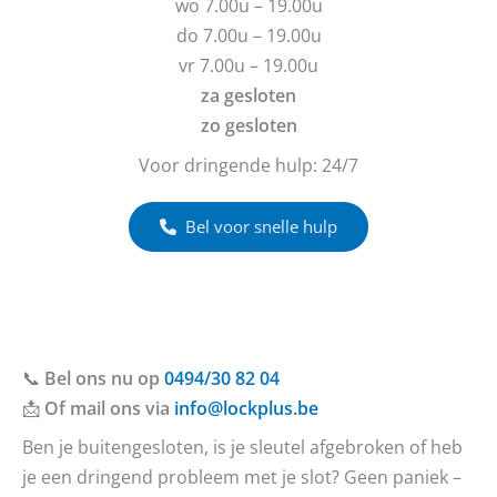
wo 7.00u – 19.00u
n
t
do 7.00u – 19.00u
?
vr 7.00u – 19.00u
za gesloten
zo gesloten
Voor dringende hulp: 24/7
Bel voor snelle hulp
📞
Bel ons nu op
0494/30 82 04
📩
Of mail ons via
info@lockplus.be
Ben je buitengesloten, is je sleutel afgebroken of heb
je een dringend probleem met je slot? Geen paniek –