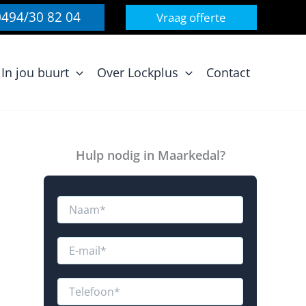
0494/30 82 04
Vraag offerte
In jou buurt
Over Lockplus
Contact
Hulp nodig in Maarkedal?
N
a
a
m
E
*
-
m
R
a
T
e
i
e
g