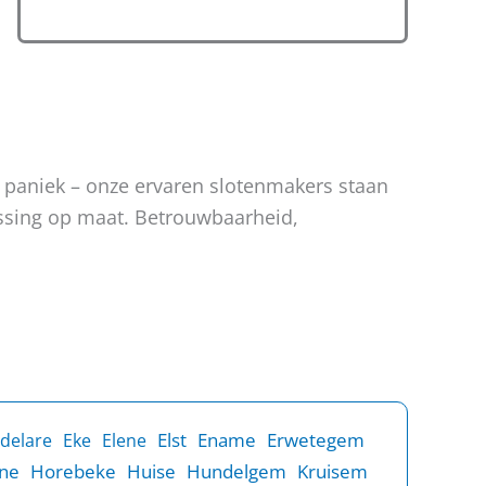
n paniek – onze ervaren slotenmakers staan
lossing op maat. Betrouwbaarheid,
Elst
Ename
Erwetegem
delare
Eke
Elene
ne
Horebeke
Huise
Hundelgem
Kruisem