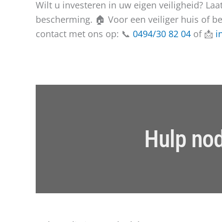
Wilt u investeren in uw eigen veiligheid? L
bescherming. 🏠 Voor een veiliger huis of b
contact met ons op: 📞
0494/30 82 04
of 📩
i
Hulp nod