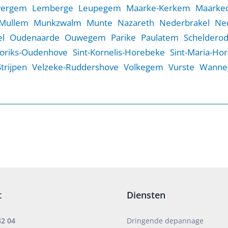
wergem
Lemberge
Leupegem
Maarke-Kerkem
Maarked
Mullem
Munkzwalm
Munte
Nazareth
Nederbrakel
Ne
l
Oudenaarde
Ouwegem
Parike
Paulatem
Scheldero
Goriks-Oudenhove
Sint-Kornelis-Horebeke
Sint-Maria-Ho
Strijpen
Velzeke-Ruddershove
Volkegem
Vurste
Wanne
t
Diensten
82 04
Dringende depannage