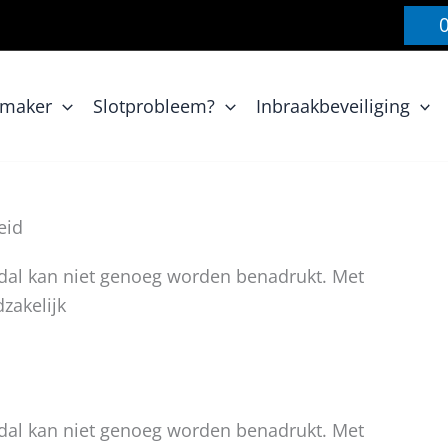
nmaker
Slotprobleem?
Inbraakbeveiliging
eid
edal kan niet genoeg worden benadrukt. Met
zakelijk
edal kan niet genoeg worden benadrukt. Met