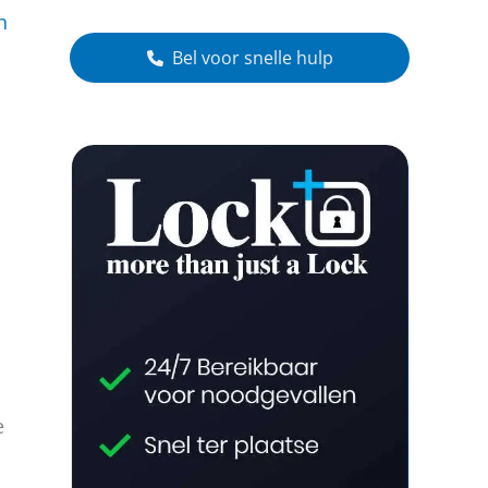
n
Bel voor snelle hulp
e