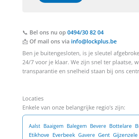
e
e
b
b
o
t
t
f
u
b
v
e
📞
Bel ons nu op
r
r
0494/30 82 04
a
i
📩
Of mail ons via
info@lockplus.be
g
c
e
h
Ben je buitengesloten, is je sleutel afgebr
n
t
24/7 voor je klaar. We zijn snel ter plaatse
?
transparantie en snelheid staan bij ons centr
Locaties
Enkele van onze belangrijke regio’s zijn:
B
Bottelare
Aalst
Baaigem
Balegem
Bevere
Etikhove
Everbeek
Gent
Gijzenzele
Gavere