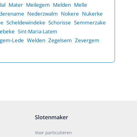
al
Mater
Meilegem
Melden
Melle
derename
Nederzwalm
Nokere
Nukerke
de
Scheldewindeke
Schorisse
Semmerzake
rebeke
Sint-Maria-Latem
gem-Lede
Welden
Zegelsem
Zevergem
Slotenmaker
Voor particulieren