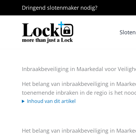
Ga
Dringend
slotenmaker
nodig?
naar
de
inhoud
Slote
Inbraakbeveiliging in Maarkedal voor Veiligh
Het belang van inbraakbeveiliging in Maark
toenemende inbraken in de regio is het nood
Inhoud van dit artikel
Het belang van inbraakbeveiliging in Maark