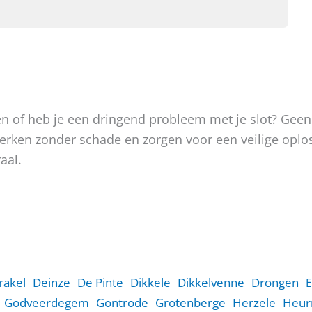
oken of heb je een dringend probleem met je slot? Gee
, werken zonder schade en zorgen voor een veilige op
aal.
rakel
Deinze
De Pinte
Dikkele
Dikkelvenne
Drongen
E
Godveerdegem
Gontrode
Grotenberge
Herzele
Heur