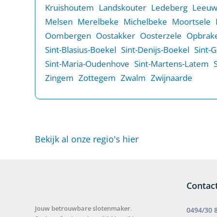
Kruishoutem
Landskouter
Ledeberg
Leeu
Melsen
Merelbeke
Michelbeke
Moortsele
Oombergen
Oostakker
Oosterzele
Opbrake
Sint-Blasius-Boekel
Sint-Denijs-Boekel
Sint-
Sint-Maria-Oudenhove
Sint-Martens-Latem
Zingem
Zottegem
Zwalm
Zwijnaarde
Bekijk al onze regio's hier
Contac
Jouw betrouwbare slotenmaker
.
0494/30 