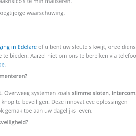
akrisico’s te minimaliseren.
roegtijdige waarschuwing.
ging in Edelare
of u bent uw sleutels kwijt, onze diens
e te bieden. Aarzel niet om ons te bereiken via telefo
be
.
ementeren?
eit. Overweeg systemen zoals
slimme sloten
,
intercom
knop te beveiligen. Deze innovatieve oplossingen
ok gemak toe aan uw dagelijks leven.
veiligheid?