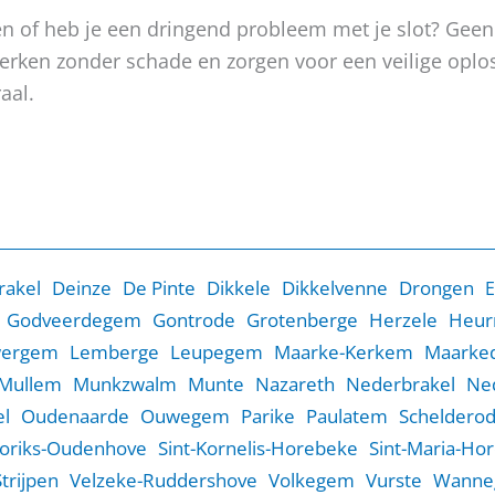
oken of heb je een dringend probleem met je slot? Gee
, werken zonder schade en zorgen voor een veilige op
aal.
rakel
Deinze
De Pinte
Dikkele
Dikkelvenne
Drongen
E
Godveerdegem
Gontrode
Grotenberge
Herzele
Heur
wergem
Lemberge
Leupegem
Maarke-Kerkem
Maarked
Mullem
Munkzwalm
Munte
Nazareth
Nederbrakel
Ne
l
Oudenaarde
Ouwegem
Parike
Paulatem
Scheldero
Goriks-Oudenhove
Sint-Kornelis-Horebeke
Sint-Maria-Ho
Strijpen
Velzeke-Ruddershove
Volkegem
Vurste
Wanne