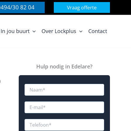
0494/30 82 04
Vraag offerte
In jou buurt
Over Lockplus
Contact
Hulp nodig in Edelare?
n
N
a
a
m
E
*
-
m
u
a
T
R
i
e
e