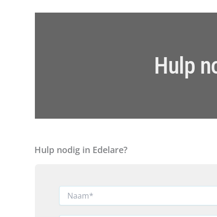
Hulp no
Hulp nodig in Edelare?
N
a
a