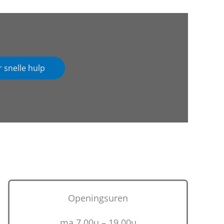
r snelle hulp
Openingsuren
ma 7.00u – 19.00u