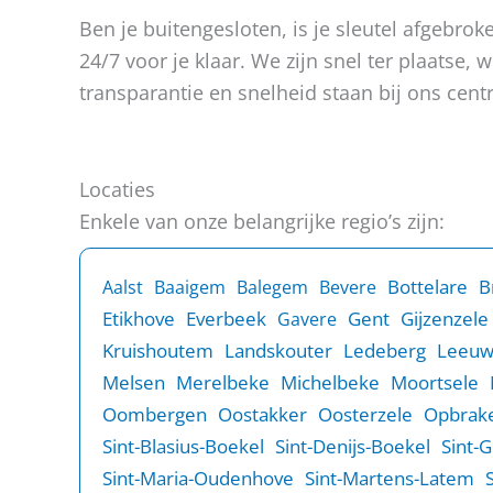
e
h
Ben je buitengesloten, is je sleutel afgebr
n
t
24/7 voor je klaar. We zijn snel ter plaatse
?
transparantie en snelheid staan bij ons centr
Locaties
Enkele van onze belangrijke regio’s zijn:
B
Bottelare
Aalst
Baaigem
Balegem
Bevere
Etikhove
Everbeek
Gent
Gijzenzele
Gavere
Kruishoutem
Landskouter
Ledeberg
Leeu
Melsen
Merelbeke
Michelbeke
Moortsele
Oombergen
Oostakker
Oosterzele
Opbrake
Sint-Blasius-Boekel
Sint-Denijs-Boekel
Sint-
Sint-Maria-Oudenhove
Sint-Martens-Latem