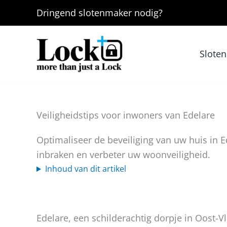
Ga
Dringend
slotenmaker
nodig?
naar
de
inhoud
Slote
Veiligheidstips voor inwoners van Edelare
Optimaliseer de beveiliging van uw huis in E
inbraken en verbeter uw woonveiligheid.
Inhoud van dit artikel
Edelare, een schilderachtig dorpje in Oost-