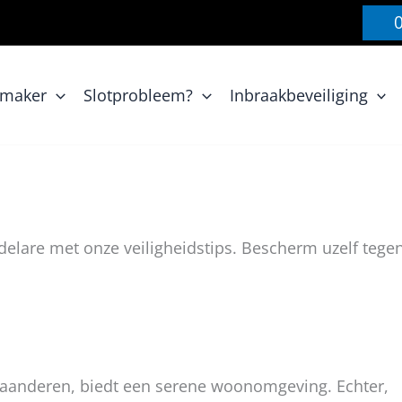
nmaker
Slotprobleem?
Inbraakbeveiliging
delare met onze veiligheidstips. Bescherm uzelf tege
Vlaanderen, biedt een serene woonomgeving. Echter,