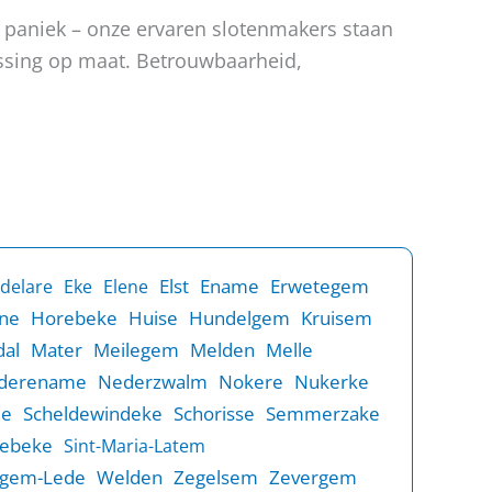
n paniek – onze ervaren slotenmakers staan
lossing op maat. Betrouwbaarheid,
Elst
Ename
Erwetegem
delare
Eke
Elene
ne
Horebeke
Huise
Hundelgem
Kruisem
al
Mater
Meilegem
Melden
Melle
derename
Nederzwalm
Nokere
Nukerke
de
Scheldewindeke
Schorisse
Semmerzake
rebeke
Sint-Maria-Latem
gem-Lede
Welden
Zegelsem
Zevergem