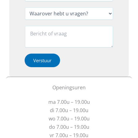
l
l
u
*
e
W
b
f
a
e
o
a
r
o
r
R
i
n
o
e
c
*
v
a
h
*
e
c
t
r
t
N
h
i
Verstuur
a
e
e
a
b
o
m
t
f
u
b
Openingsuren
v
e
r
r
ma 7.00u – 19.00u
a
i
g
c
di 7.00u – 19.00u
e
h
wo 7.00u – 19.00u
n
t
do 7.00u – 19.00u
?
vr 7.00u – 19.00u