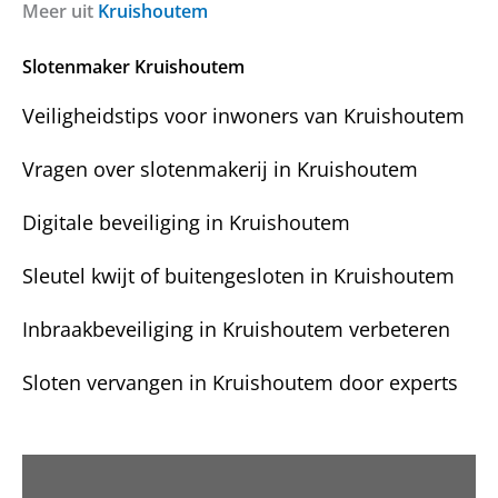
g
c
Meer uit
Kruishoutem
i
e
h
l
n
t
Slotenmaker Kruishoutem
?
Veiligheidstips voor inwoners van Kruishoutem
Vragen over slotenmakerij in Kruishoutem
Digitale beveiliging in Kruishoutem
Sleutel kwijt of buitengesloten in Kruishoutem
Inbraakbeveiliging in Kruishoutem verbeteren
Sloten vervangen in Kruishoutem door experts