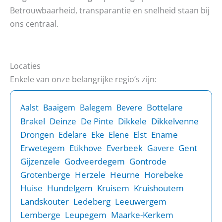
Betrouwbaarheid, transparantie en snelheid staan bij
ons centraal.
Locaties
Enkele van onze belangrijke regio’s zijn:
Bottelare
Aalst
Baaigem
Balegem
Bevere
Brakel
Deinze
De Pinte
Dikkele
Dikkelvenne
Drongen
Elst
Ename
Edelare
Eke
Elene
Erwetegem
Etikhove
Everbeek
Gent
Gavere
Gijzenzele
Godveerdegem
Gontrode
Grotenberge
Herzele
Heurne
Horebeke
Huise
Hundelgem
Kruisem
Kruishoutem
Landskouter
Ledeberg
Leeuwergem
Lemberge
Leupegem
Maarke-Kerkem