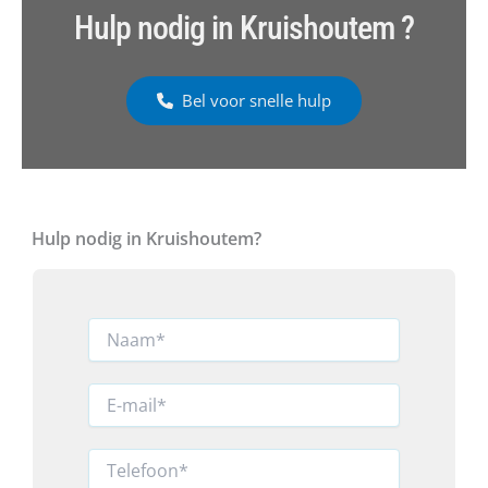
Hulp nodig in Kruishoutem ?
Bel voor snelle hulp
Hulp nodig in Kruishoutem?
N
a
a
m
E
*
-
m
a
T
i
e