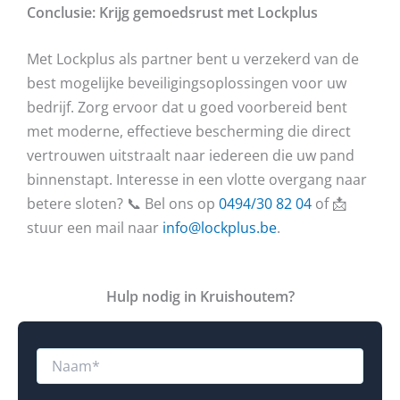
Conclusie: Krijg gemoedsrust met Lockplus
Met Lockplus als partner bent u verzekerd van de
best mogelijke beveiligingsoplossingen voor uw
bedrijf. Zorg ervoor dat u goed voorbereid bent
met moderne, effectieve bescherming die direct
vertrouwen uitstraalt naar iedereen die uw pand
binnenstapt. Interesse in een vlotte overgang naar
betere sloten? 📞 Bel ons op
0494/30 82 04
of 📩
stuur een mail naar
info@lockplus.be
.
Hulp nodig in Kruishoutem?
N
a
a