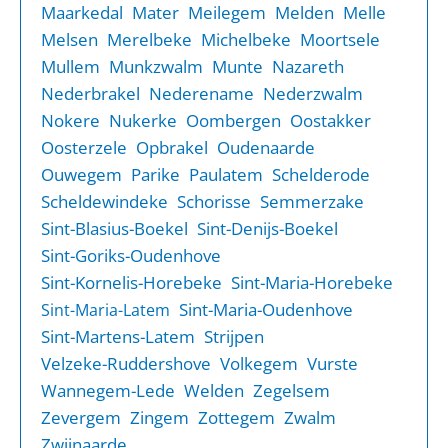
Maarkedal
Mater
Meilegem
Melden
Melle
Melsen
Merelbeke
Michelbeke
Moortsele
Mullem
Munkzwalm
Munte
Nazareth
Nederbrakel
Nederename
Nederzwalm
Nokere
Nukerke
Oombergen
Oostakker
Oosterzele
Opbrakel
Oudenaarde
Ouwegem
Parike
Paulatem
Schelderode
Scheldewindeke
Schorisse
Semmerzake
Sint-Blasius-Boekel
Sint-Denijs-Boekel
Sint-Goriks-Oudenhove
Sint-Kornelis-Horebeke
Sint-Maria-Horebeke
Sint-Maria-Oudenhove
Sint-Maria-Latem
Sint-Martens-Latem
Strijpen
Velzeke-Ruddershove
Volkegem
Vurste
Wannegem-Lede
Welden
Zegelsem
Zevergem
Zingem
Zottegem
Zwalm
Zwijnaarde