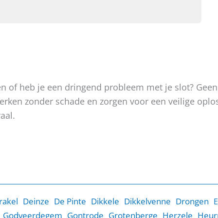
oken of heb je een dringend probleem met je slot? Gee
, werken zonder schade en zorgen voor een veilige op
aal.
rakel
Deinze
De Pinte
Dikkele
Dikkelvenne
Drongen
E
Godveerdegem
Gontrode
Grotenberge
Herzele
Heur