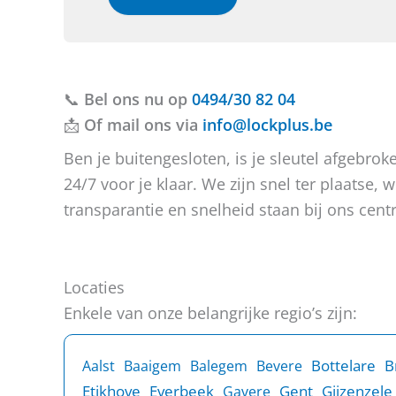
e
e
b
o
t
f
u
b
v
e
📞
Bel ons nu op
r
r
0494/30 82 04
a
i
📩
Of mail ons via
info@lockplus.be
g
c
e
h
Ben je buitengesloten, is je sleutel afgebr
n
t
24/7 voor je klaar. We zijn snel ter plaatse
?
transparantie en snelheid staan bij ons centr
Locaties
Enkele van onze belangrijke regio’s zijn:
B
Bottelare
Aalst
Baaigem
Balegem
Bevere
Etikhove
Everbeek
Gent
Gijzenzele
Gavere