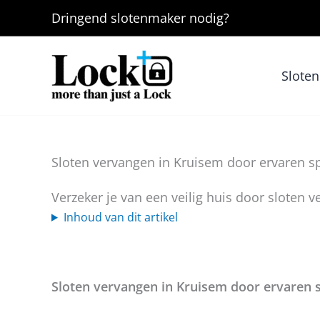
Ga
Dringend
slotenmaker
nodig?
naar
de
inhoud
Slote
Sloten vervangen in Kruisem door ervaren sp
Verzeker je van een veilig huis door sloten 
Inhoud van dit artikel
Sloten vervangen in Kruisem door ervaren s