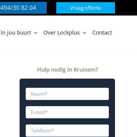
0494/30 82 04
Vraag offerte
In jou buurt
Over Lockplus
Contact
Hulp nodig in Kruisem?
N
a
a
E
m
E
-
*
-
m
m
a
a
T
i
i
e
l