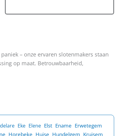
n paniek – onze ervaren slotenmakers staan
lossing op maat. Betrouwbaarheid,
Elst
Ename
Erwetegem
delare
Eke
Elene
ne
Horebeke
Huise
Hundelgem
Kruisem