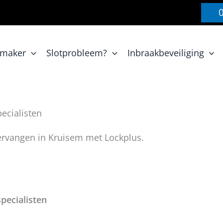
nmaker
Slotprobleem?
Inbraakbeveiliging
ecialisten
vervangen in Kruisem met Lockplus.
pecialisten