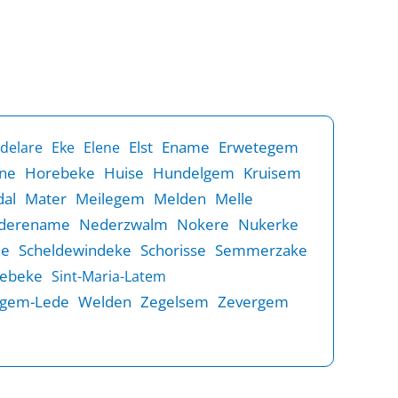
Elst
Ename
Erwetegem
delare
Eke
Elene
ne
Horebeke
Huise
Hundelgem
Kruisem
al
Mater
Meilegem
Melden
Melle
derename
Nederzwalm
Nokere
Nukerke
de
Scheldewindeke
Schorisse
Semmerzake
rebeke
Sint-Maria-Latem
gem-Lede
Welden
Zegelsem
Zevergem