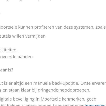
?
Moortsele kunnen profiteren van deze systemen, zoals
leutels willen vermijden.
liteiten.
noveerde panden.
aar is?
t is er altijd een manuele back-upoptie. Onze ervare
es en staan klaar bij dringende noodoproepen.
 digitale beveiliging in Moortsele kenmerken, geen
 Wij helpen u graag verder. Lees meer over
innovaties