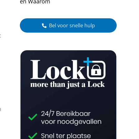
en Waarom
Bel voor snelle hulp
:
n