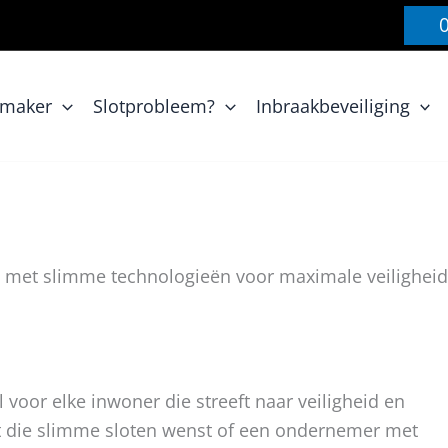
nmaker
Slotprobleem?
Inbraakbeveiliging
le met slimme technologieën voor maximale veiligheid
l voor elke inwoner die streeft naar veiligheid en
t die slimme sloten wenst of een ondernemer met