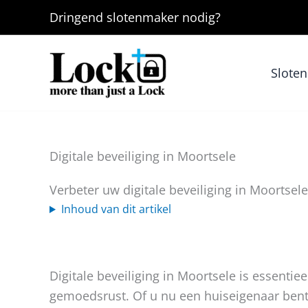
Ga
Dringend
slotenmaker
nodig?
naar
de
inhoud
Slote
Digitale beveiliging in Moortsele
Verbeter uw digitale beveiliging in Moortse
Inhoud van dit artikel
Digitale beveiliging in Moortsele is essentiee
gemoedsrust. Of u nu een huiseigenaar ben