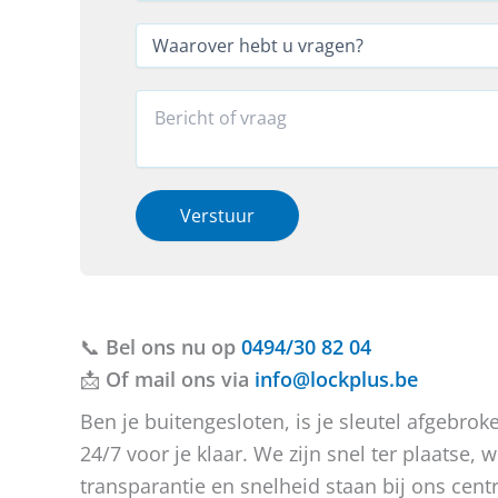
l
l
b
*
e
W
e
f
a
r
o
a
i
o
r
R
c
n
o
e
h
*
v
a
t
*
e
c
N
r
t
a
h
i
Verstuur
a
e
e
m
b
o
t
f
u
b
v
e
📞
Bel ons nu op
r
r
0494/30 82 04
a
i
📩
Of mail ons via
info@lockplus.be
g
c
e
h
Ben je buitengesloten, is je sleutel afgebr
n
t
24/7 voor je klaar. We zijn snel ter plaatse
?
transparantie en snelheid staan bij ons centr