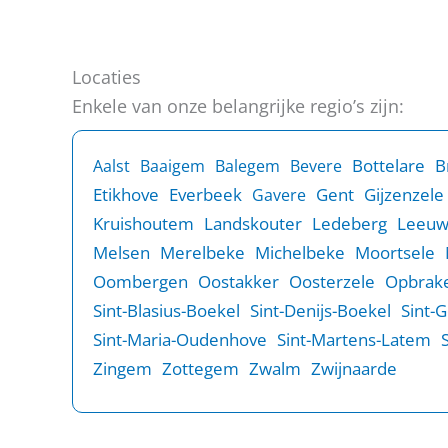
Locaties
Enkele van onze belangrijke regio’s zijn:
B
Bottelare
Aalst
Baaigem
Balegem
Bevere
Etikhove
Everbeek
Gent
Gijzenzele
Gavere
Kruishoutem
Landskouter
Ledeberg
Leeu
Melsen
Merelbeke
Michelbeke
Moortsele
Oombergen
Oostakker
Oosterzele
Opbrake
Sint-Blasius-Boekel
Sint-Denijs-Boekel
Sint-
Sint-Maria-Oudenhove
Sint-Martens-Latem
Zingem
Zottegem
Zwalm
Zwijnaarde