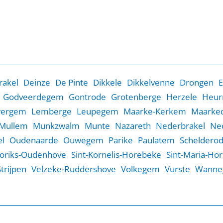
rakel
Deinze
De Pinte
Dikkele
Dikkelvenne
Drongen
E
Godveerdegem
Gontrode
Grotenberge
Herzele
Heur
wergem
Lemberge
Leupegem
Maarke-Kerkem
Maarked
Mullem
Munkzwalm
Munte
Nazareth
Nederbrakel
Ne
l
Oudenaarde
Ouwegem
Parike
Paulatem
Scheldero
Goriks-Oudenhove
Sint-Kornelis-Horebeke
Sint-Maria-Ho
Strijpen
Velzeke-Ruddershove
Volkegem
Vurste
Wanne