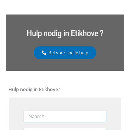
Hulp nodig in Etikhove ?
Bel voor snelle hulp
Hulp nodig in Etikhove?
N
a
a