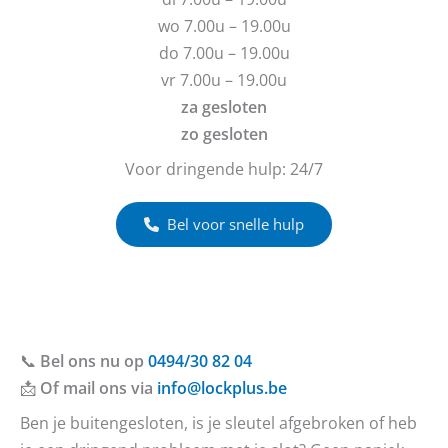
e
h
wo 7.00u – 19.00u
n
t
do 7.00u – 19.00u
?
vr 7.00u – 19.00u
za gesloten
zo gesloten
Voor dringende hulp: 24/7
Bel voor snelle hulp
📞
Bel ons nu op
0494/30 82 04
📩
Of mail ons via
info@lockplus.be
Ben je buitengesloten, is je sleutel afgebroken of heb