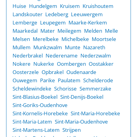
Huise
Hundelgem
Kruisem
Kruishoutem
Landskouter
Ledeberg
Leeuwergem
Lemberge
Leupegem
Maarke-Kerkem
Maarkedal
Mater
Meilegem
Melden
Melle
Melsen
Merelbeke
Michelbeke
Moortsele
Mullem
Munkzwalm
Munte
Nazareth
Nederbrakel
Nederename
Nederzwalm
Nokere
Nukerke
Oombergen
Oostakker
Oosterzele
Opbrakel
Oudenaarde
Ouwegem
Parike
Paulatem
Schelderode
Scheldewindeke
Schorisse
Semmerzake
Sint-Blasius-Boekel
Sint-Denijs-Boekel
Sint-Goriks-Oudenhove
Sint-Kornelis-Horebeke
Sint-Maria-Horebeke
Sint-Maria-Oudenhove
Sint-Maria-Latem
Sint-Martens-Latem
Strijpen