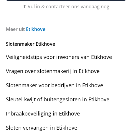
u
b
⬆ Vul in & contacteer ons vandaag nog
v
e
r
r
a
i
g
c
Meer uit
Etikhove
e
h
n
t
Slotenmaker Etikhove
?
Veiligheidstips voor inwoners van Etikhove
Vragen over slotenmakerij in Etikhove
Slotenmaker voor bedrijven in Etikhove
Sleutel kwijt of buitengesloten in Etikhove
Inbraakbeveiliging in Etikhove
Sloten vervangen in Etikhove