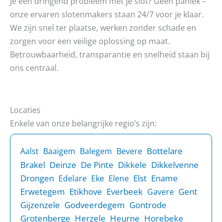
je een dringend probleem met je slot? Geen paniek –
onze ervaren slotenmakers staan 24/7 voor je klaar.
We zijn snel ter plaatse, werken zonder schade en
zorgen voor een veilige oplossing op maat.
Betrouwbaarheid, transparantie en snelheid staan bij
ons centraal.
Locaties
Enkele van onze belangrijke regio’s zijn:
Bottelare
Aalst
Baaigem
Balegem
Bevere
Brakel
Deinze
De Pinte
Dikkele
Dikkelvenne
Drongen
Elst
Ename
Edelare
Eke
Elene
Erwetegem
Etikhove
Everbeek
Gent
Gavere
Gijzenzele
Godveerdegem
Gontrode
Grotenberge
Herzele
Heurne
Horebeke