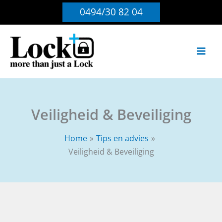
Ga
0494/30 82 04
naar
de
inhoud
Veiligheid & Beveiliging
Home
Tips en advies
Veiligheid & Beveiliging