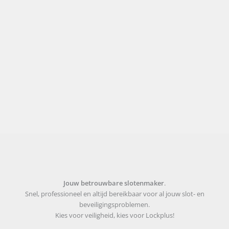
Veiligheid & Beveiliging
Inbraakpreventie scholen en
schoolgebouwen
Hoe scholen en schoolterreinen beter beschermen
tegen inbrekers en vandalen.
Jouw betrouwbare slotenmaker
.
Snel, professioneel en altijd bereikbaar voor al jouw slot- en
beveiligingsproblemen.
Kies voor veiligheid, kies voor Lockplus!