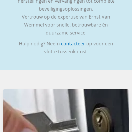
herstellingen en vervangingen tot complete
beveiligingsoplossingen.
Vertrouw op de expertise van Ernst Van
Wemmel voor snelle, betrouwbare én
duurzame service.
Hulp nodig? Neem
contacteer
op voor een
vlotte tussenkomst.