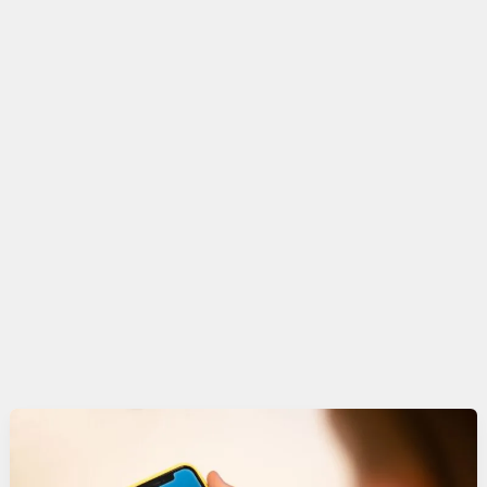
Slotenmaker diensten
Beschadigde Sleutel? Ultieme Gids voor
Effectief Sleutelherstel
Heb je een beschadigde sleutel? Leer hoe je deze kunt
herstellen door te klikken op deze link. Hoe herstel je