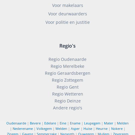
Voor makelaars
Voor deurwaarders
Voor politie en justitie
Regio's
Regio Oudenaarde
Regio Merelbeke
Regio Geraardsbergen
Regio Zottegem
Regio Gent
Regio Wetteren
Regio Deinze
Andere regio's
Oudenaarde
|
Bevere
|
Edelare
|
Eine
|
Ename
|
Leupegem
|
Mater
|
Melden
|
Nederename
|
Volkegem
|
Welden
|
Asper
|
Huise
|
Heurne
|
Nokere
|
Zingem
|
Gavere
|
Semmerzake
|
Nazareth
|
Ouwegem
|
Mullem
|
Zevergem