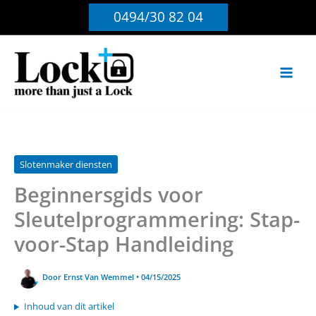
Ga
0494/30 82 04
naar
de
inhoud
Slotenmaker diensten
Beginnersgids voor
Sleutelprogrammering: Stap-
voor-Stap Handleiding
Door
Ernst Van Wemmel
•
04/15/2025
Inhoud van dit artikel