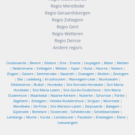
Regio Merelbeke
Regio Geraardsbergen
Regio Zottegem
Regio Gent
Regio Wetteren
Regio Deinze
Andere regio's
Oudenaarde
|
Bevere
|
Edelare
|
Eine
|
Ename
|
Leupegem
|
Mater
|
Melden
|
Nederename
|
Volkegem
|
Welden
|
Asper
|
Huise
|
Heurne
|
Nokere
|
Zingem
|
Gavere
|
Semmerzake
|
Nazareth
|
Ouwegem
|
Mullem
|
Zevergem
|
Eke
|
Ledeberg
|
Kruishoutem
|
Wannegem-Lede
|
Munkzwalm
|
Dikkelvenne
|
Brakel
|
Horebeke
|
Sint-Kornelis-Horebeke
|
Sint-Maria-
Horebeke
|
Sint-Maria-Latem
|
Sint-Goriks-Oudenhove
|
Sint-Maria-
Oudenhove
|
Maarkedal
|
Maarke-Kerkem
|
Nukerke
|
Schorisse
|
Parike
|
Zegelsem
|
Zottegem
|
Velzeke-Ruddershove
|
Strijpen
|
Moortsele
|
Merelbeke
|
De Pinte
|
Sint-Martens-Latem
|
Zwijnaarde
|
Balegem
|
Gijzenzele
|
Bottelare
|
Oosterzele
|
Schelderode
|
Scheldewindeke
|
Lemberge
|
Munte
|
Vurste
|
Landskouter
|
Paulatem
|
Erwetegem
|
Elene
|
Leeuwergem