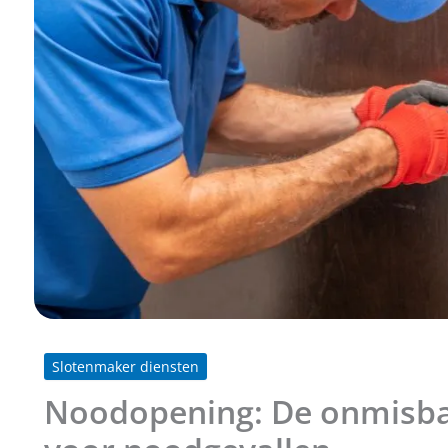
Slotenmaker diensten
Noodopening: De onmisba