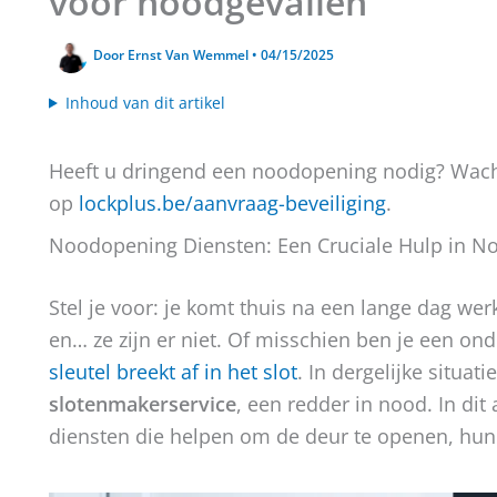
voor noodgevallen
Door
Ernst Van Wemmel
•
04/15/2025
Inhoud van dit artikel
Heeft u dringend een noodopening nodig? Wacht
op
lockplus.be/aanvraag-beveiliging
.
Noodopening Diensten: Een Cruciale Hulp in N
Stel je voor: je komt thuis na een lange dag werk
en… ze zijn er niet. Of misschien ben je een on
sleutel breekt af in het slot
. In dergelijke situati
slotenmakerservice
, een redder in nood. In dit
diensten die helpen om de deur te openen, hun