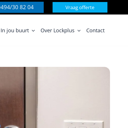
0494/30 82 04
Vraag offerte
In jou buurt
Over Lockplus
Contact