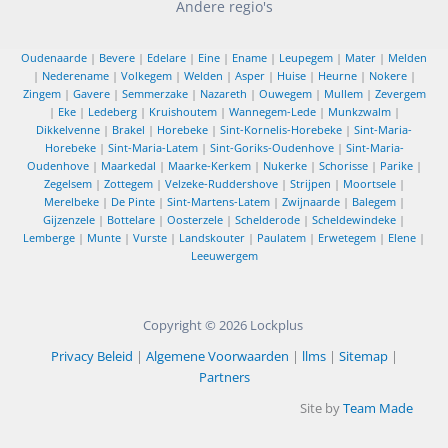
Andere regio's
Oudenaarde
|
Bevere
|
Edelare
|
Eine
|
Ename
|
Leupegem
|
Mater
|
Melden
|
Nederename
|
Volkegem
|
Welden
|
Asper
|
Huise
|
Heurne
|
Nokere
|
Zingem
|
Gavere
|
Semmerzake
|
Nazareth
|
Ouwegem
|
Mullem
|
Zevergem
|
Eke
|
Ledeberg
|
Kruishoutem
|
Wannegem-Lede
|
Munkzwalm
|
Dikkelvenne
|
Brakel
|
Horebeke
|
Sint-Kornelis-Horebeke
|
Sint-Maria-
Horebeke
|
Sint-Maria-Latem
|
Sint-Goriks-Oudenhove
|
Sint-Maria-
Oudenhove
|
Maarkedal
|
Maarke-Kerkem
|
Nukerke
|
Schorisse
|
Parike
|
Zegelsem
|
Zottegem
|
Velzeke-Ruddershove
|
Strijpen
|
Moortsele
|
Merelbeke
|
De Pinte
|
Sint-Martens-Latem
|
Zwijnaarde
|
Balegem
|
Gijzenzele
|
Bottelare
|
Oosterzele
|
Schelderode
|
Scheldewindeke
|
Lemberge
|
Munte
|
Vurste
|
Landskouter
|
Paulatem
|
Erwetegem
|
Elene
|
Leeuwergem
Copyright © 2026
Lockplus
Privacy Beleid
|
Algemene Voorwaarden
|
llms
|
Sitemap
|
Partners
Site by
Team Made