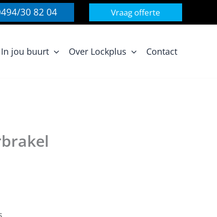
0494/30 82 04
Vraag offerte
In jou buurt
Over Lockplus
Contact
rbrakel
s