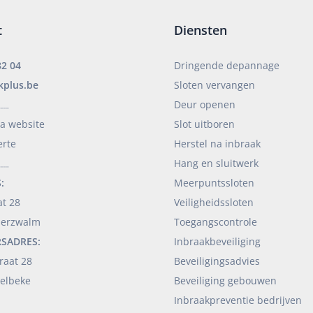
t
Diensten
82 04
Dringende depannage
kplus.be
Sloten vervangen
Deur openen
____
ia website
Slot uitboren
erte
Herstel na inbraak
Hang en sluitwerk
____
:
Meerpuntssloten
at 28
Veiligheidssloten
derzwalm
Toegangscontrole
RSADRES:
Inbraakbeveiliging
raat 28
Beveiligingsadvies
elbeke
Beveiliging gebouwen
Inbraakpreventie bedrijven