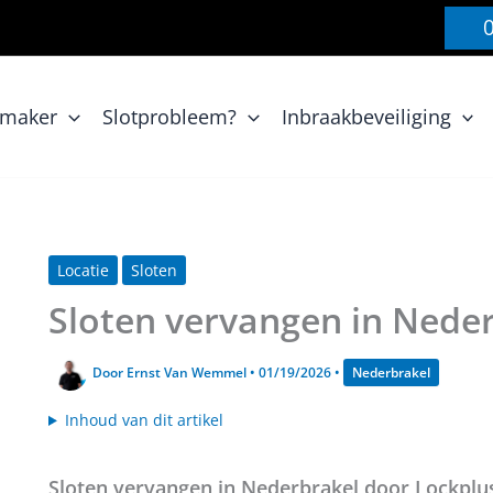
nmaker
Slotprobleem?
Inbraakbeveiliging
Locatie
Sloten
Sloten vervangen in Nede
Door
Ernst Van Wemmel
•
01/19/2026
•
Nederbrakel
Inhoud van dit artikel
Sloten vervangen in Nederbrakel door Lockplu