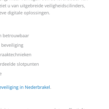
t u van uitgebreide veiligheidscilinders,
ve digitale oplossingen.
en betrouwbaar
 beveiliging
braaktechnieken
erdeelde slotpunten
e
veiliging in Nederbrakel
.