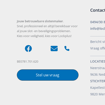
Contac
Jouw betrouwbare slotenmaker
.
0494/30 
Snel, professioneel en altijd bereikbaar voor
info@loc
al jouw slot- en beveiligingsproblemen.
Kies voor veiligheid, kies voor Lockplus!
_______________
Bericht v
Vraag off
_______________
LOCATIES
BE0781.701.620
Neerstra
9636 Ne
Stel uw vraag
STICHTE
Kapellest
9820 Mer