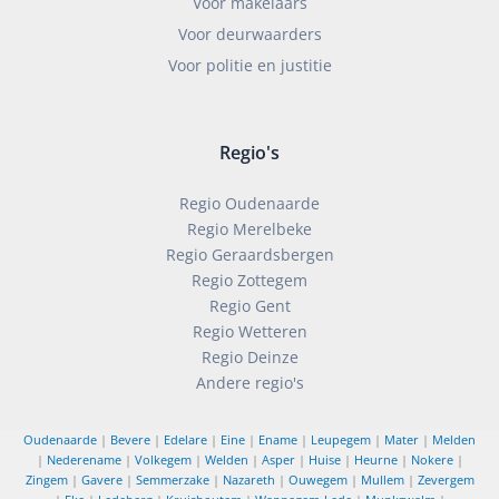
Voor makelaars
Voor deurwaarders
Voor politie en justitie
Regio's
Regio Oudenaarde
Regio Merelbeke
Regio Geraardsbergen
Regio Zottegem
Regio Gent
Regio Wetteren
Regio Deinze
Andere regio's
Oudenaarde
|
Bevere
|
Edelare
|
Eine
|
Ename
|
Leupegem
|
Mater
|
Melden
|
Nederename
|
Volkegem
|
Welden
|
Asper
|
Huise
|
Heurne
|
Nokere
|
Zingem
|
Gavere
|
Semmerzake
|
Nazareth
|
Ouwegem
|
Mullem
|
Zevergem