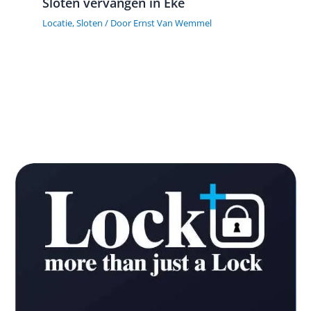
Sloten vervangen in Eke
Locatie
,
Sloten
/ Door
Ernst Van Wemmel