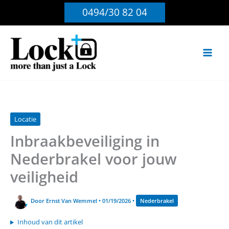
Ga
0494/30 82 04
naar
de
inhoud
Locatie
Inbraakbeveiliging in
Nederbrakel voor jouw
veiligheid
Door
Ernst Van Wemmel
•
01/19/2026
•
Nederbrakel
Inhoud van dit artikel