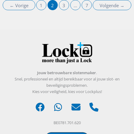
←
Vorige
1
2
3
…
7
Volgende
→
Jouw betrouwbare slotenmaker
.
Snel, professioneel en altijd bereikbaar voor al jouw slot- en
beveiligingsproblemen.
Kies voor veiligheid, kies voor Lockplus!
BE0781.701.620