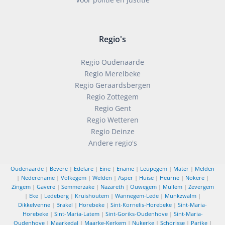
Regio's
Regio Oudenaarde
Regio Merelbeke
Regio Geraardsbergen
Regio Zottegem
Regio Gent
Regio Wetteren
Regio Deinze
Andere regio's
Oudenaarde
|
Bevere
|
Edelare
|
Eine
|
Ename
|
Leupegem
|
Mater
|
Melden
|
Nederename
|
Volkegem
|
Welden
|
Asper
|
Huise
|
Heurne
|
Nokere
|
Zingem
|
Gavere
|
Semmerzake
|
Nazareth
|
Ouwegem
|
Mullem
|
Zevergem
|
Eke
|
Ledeberg
|
Kruishoutem
|
Wannegem-Lede
|
Munkzwalm
|
Dikkelvenne
|
Brakel
|
Horebeke
|
Sint-Kornelis-Horebeke
|
Sint-Maria-
Horebeke
|
Sint-Maria-Latem
|
Sint-Goriks-Oudenhove
|
Sint-Maria-
Oudenhove
|
Maarkedal
|
Maarke-Kerkem
|
Nukerke
|
Schorisse
|
Parike
|