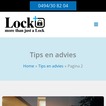
Ga
0494/30 82 04
naar
de
inhoud
Tips en advies
Home
Tips en advies
Pagina 2