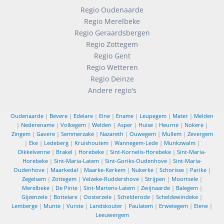
Regio Oudenaarde
Regio Merelbeke
Regio Geraardsbergen
Regio Zottegem
Regio Gent
Regio Wetteren
Regio Deinze
Andere regio's
Oudenaarde
|
Bevere
|
Edelare
|
Eine
|
Ename
|
Leupegem
|
Mater
|
Melden
|
Nederename
|
Volkegem
|
Welden
|
Asper
|
Huise
|
Heurne
|
Nokere
|
Zingem
|
Gavere
|
Semmerzake
|
Nazareth
|
Ouwegem
|
Mullem
|
Zevergem
|
Eke
|
Ledeberg
|
Kruishoutem
|
Wannegem-Lede
|
Munkzwalm
|
Dikkelvenne
|
Brakel
|
Horebeke
|
Sint-Kornelis-Horebeke
|
Sint-Maria-
Horebeke
|
Sint-Maria-Latem
|
Sint-Goriks-Oudenhove
|
Sint-Maria-
Oudenhove
|
Maarkedal
|
Maarke-Kerkem
|
Nukerke
|
Schorisse
|
Parike
|
Zegelsem
|
Zottegem
|
Velzeke-Ruddershove
|
Strijpen
|
Moortsele
|
Merelbeke
|
De Pinte
|
Sint-Martens-Latem
|
Zwijnaarde
|
Balegem
|
Gijzenzele
|
Bottelare
|
Oosterzele
|
Schelderode
|
Scheldewindeke
|
Lemberge
|
Munte
|
Vurste
|
Landskouter
|
Paulatem
|
Erwetegem
|
Elene
|
Leeuwergem