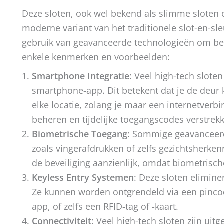
Deze sloten, ook wel bekend als slimme sloten o
moderne variant van het traditionele slot-en-s
gebruik van geavanceerde technologieën om beve
enkele kenmerken en voorbeelden:
Smartphone Integratie
: Veel high-tech slot
smartphone-app. Dit betekent dat je de deur 
elke locatie, zolang je maar een internetverb
beheren en tijdelijke toegangscodes verstrekk
Biometrische Toegang
: Sommige geavanceerd
zoals vingerafdrukken of zelfs gezichtsherken
de beveiliging aanzienlijk, omdat biometrisch
Keyless Entry Systemen
: Deze sloten elimine
Ze kunnen worden ontgrendeld via een pinco
app, of zelfs een RFID-tag of -kaart.
Connectiviteit
: Veel high-tech sloten zijn uit