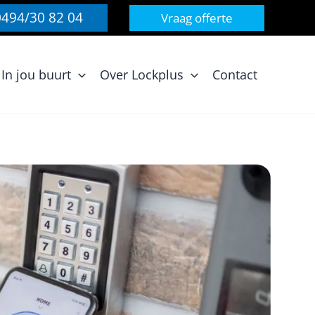
0494/30 82 04
Vraag offerte
In jou buurt
Over Lockplus
Contact