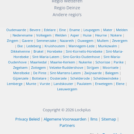
Regio Wetteren
Regio Deinze
Andere regio's
Oudenaarde
|
Bevere
|
Edelare
|
Eine
|
Ename
|
Leupegem
|
Mater
|
Melden
|
Nederename
|
Volkegem
|
Welden
|
Asper
|
Huise
|
Heurne
|
Nokere
|
Zingem
|
Gavere
|
Semmerzake
|
Nazareth
|
Ouwegem
|
Mullem
|
Zevergem
|
Eke
|
Ledeberg
|
Kruishoutem
|
Wannegem-Lede
|
Munkzwalm
|
Dikkelvenne
|
Brakel
|
Horebeke
|
Sint-Kornelis-Horebeke
|
Sint-Maria-
Horebeke
|
Sint-Maria-Latem
|
Sint-Goriks-Oudenhove
|
Sint-Maria-
Oudenhove
|
Maarkedal
|
Maarke-Kerkem
|
Nukerke
|
Schorisse
|
Parike
|
Zegelsem
|
Zottegem
|
Velzeke-Ruddershove
|
Strijpen
|
Moortsele
|
Merelbeke
|
De Pinte
|
Sint-Martens-Latem
|
Zwijnaarde
|
Balegem
|
Gijzenzele
|
Bottelare
|
Oosterzele
|
Schelderode
|
Scheldewindeke
|
Lemberge
|
Munte
|
Vurste
|
Landskouter
|
Paulatem
|
Erwetegem
|
Elene
|
Leeuwergem
Copyright © 2026
Lockplus
Privacy Beleid
|
Algemene Voorwaarden
|
llms
|
Sitemap
|
Partners