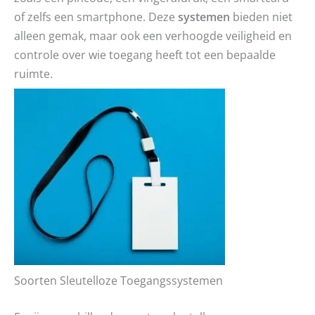
of zelfs een smartphone. Deze
systemen
bieden niet
alleen gemak, maar ook een verhoogde veiligheid en
controle over wie toegang heeft tot een bepaalde
ruimte.
Soorten Sleutelloze Toegangssystemen