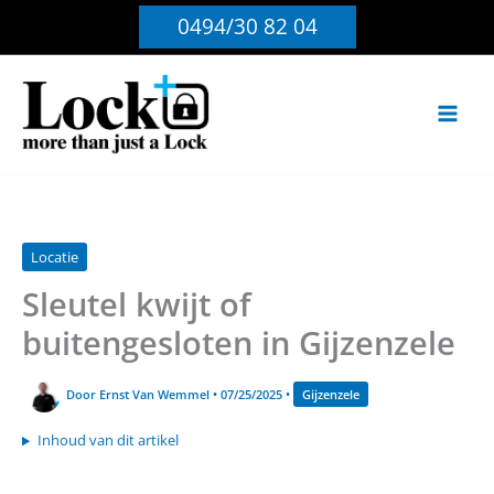
Ga
0494/30 82 04
naar
de
inhoud
Locatie
Sleutel kwijt of
buitengesloten in Gijzenzele
Door
Ernst Van Wemmel
•
07/25/2025
•
Gijzenzele
Inhoud van dit artikel