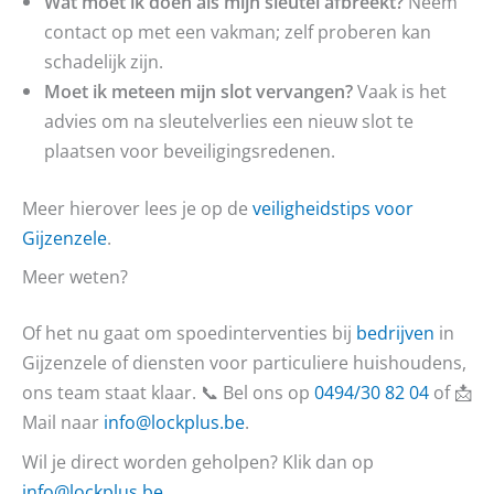
Wat moet ik doen als mijn sleutel afbreekt?
Neem
contact op met een vakman; zelf proberen kan
schadelijk zijn.
Moet ik meteen mijn slot vervangen?
Vaak is het
advies om na sleutelverlies een nieuw slot te
plaatsen voor beveiligingsredenen.
Meer hierover lees je op de
veiligheidstips voor
Gijzenzele
.
Meer weten?
Of het nu gaat om spoedinterventies bij
bedrijven
in
Gijzenzele of diensten voor particuliere huishoudens,
ons team staat klaar. 📞 Bel ons op
0494/30 82 04
of 📩
Mail naar
info@lockplus.be
.
Wil je direct worden geholpen? Klik dan op
info@lockplus.be
.