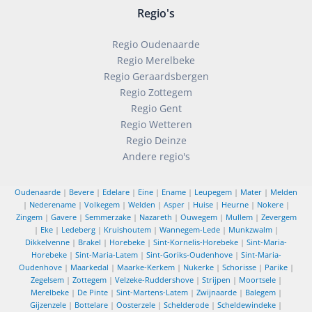
Regio's
Regio Oudenaarde
Regio Merelbeke
Regio Geraardsbergen
Regio Zottegem
Regio Gent
Regio Wetteren
Regio Deinze
Andere regio's
Oudenaarde
|
Bevere
|
Edelare
|
Eine
|
Ename
|
Leupegem
|
Mater
|
Melden
|
Nederename
|
Volkegem
|
Welden
|
Asper
|
Huise
|
Heurne
|
Nokere
|
Zingem
|
Gavere
|
Semmerzake
|
Nazareth
|
Ouwegem
|
Mullem
|
Zevergem
|
Eke
|
Ledeberg
|
Kruishoutem
|
Wannegem-Lede
|
Munkzwalm
|
Dikkelvenne
|
Brakel
|
Horebeke
|
Sint-Kornelis-Horebeke
|
Sint-Maria-
Horebeke
|
Sint-Maria-Latem
|
Sint-Goriks-Oudenhove
|
Sint-Maria-
Oudenhove
|
Maarkedal
|
Maarke-Kerkem
|
Nukerke
|
Schorisse
|
Parike
|
Zegelsem
|
Zottegem
|
Velzeke-Ruddershove
|
Strijpen
|
Moortsele
|
Merelbeke
|
De Pinte
|
Sint-Martens-Latem
|
Zwijnaarde
|
Balegem
|
Gijzenzele
|
Bottelare
|
Oosterzele
|
Schelderode
|
Scheldewindeke
|