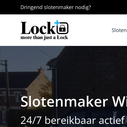
Ga
Dringend
slotenmaker
nodig?
naar
de
inhoud
Slote
Slotenmaker W
24/7 bereikbaar actie