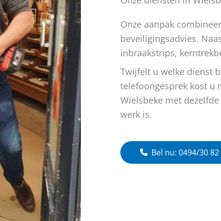
Onze aanpak combineert
beveiligingsadvies. Naas
inbraakstrips, kerntrekb
Twijfelt u welke dienst 
telefoongesprek kost u n
Wielsbeke met dezelfde a
werk is.
Bel nu: 0494/30 82