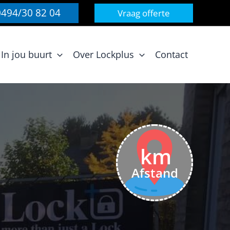
0494/30 82 04
Vraag offerte
In jou buurt
Over Lockplus
Contact
km
Afstand