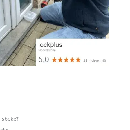
elsbeke?
beke