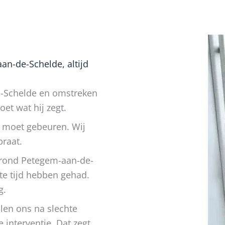
n-de-Schelde, altijd
e-Schelde en omstreken
oet wat hij zegt.
r moet gebeuren. Wij
praat.
 rond Petegem-aan-de-
te tijd hebben gehad.
g.
len ons na slechte
e interventie. Dat zegt