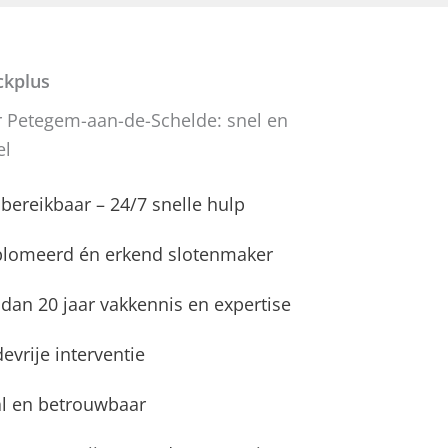
kplus
 Petegem-aan-de-Schelde: snel en
el
d bereikbaar – 24/7 snelle hulp
plomeerd én erkend slotenmaker
dan 20 jaar vakkennis en expertise
evrije interventie
l en betrouwbaar