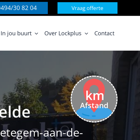
0494/30 82 04
Vraag offerte
In jou buurt
Over Lockplus
Contact
km
Afstand
elde
 Petegem-aan-de-