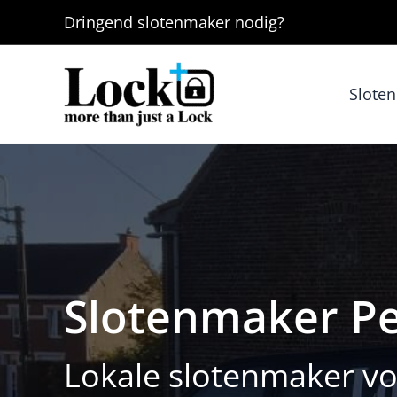
Ga
Dringend
slotenmaker
nodig?
naar
de
inhoud
Slote
Slotenmaker P
Lokale slotenmaker vo