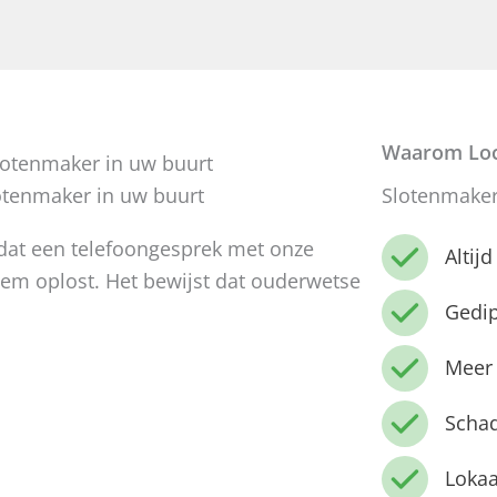
Waarom Loc
otenmaker in uw buurt
Slotenmaker
dat een telefoongesprek met onze
Altij
leem oplost. Het bewijst dat ouderwetse
Gedi
Meer 
Schad
Lokaa