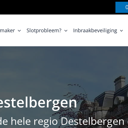
nmaker
Slotprobleem?
Inbraakbeveiliging
estelbergen
de hele regio Destelberge