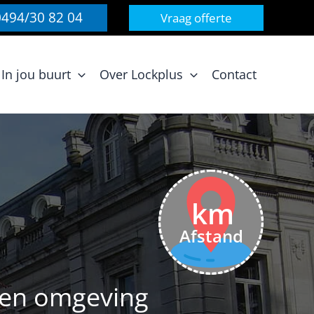
0494/30 82 04
Vraag offerte
In jou buurt
Over Lockplus
Contact
km
Afstand
n en omgeving