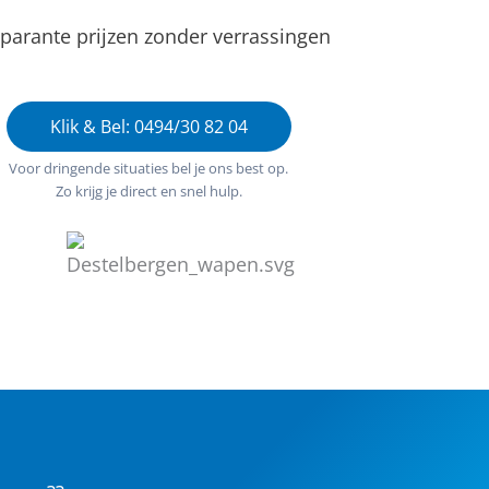
parante prijzen zonder verrassingen
Klik & Bel: 0494/30 82 04
Voor dringende situaties bel je ons best op.
Zo krijg je direct en snel hulp.